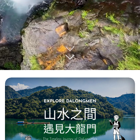
把海風調成 Dream Pop 模式，
babychair 的夏日頻率準備上岸
樂團
#babychair
向台灣的樂迷們打招呼啦～
帶著溫柔又迷人的音樂氛圍，
babychair 這次將來到桃園竹圍漁港，和大家一起在海風、夕陽與
音浪之間，留下屬於夏天最珍貴的記憶🎤
想知道他們當天又會帶來什麼樣的舞台驚喜？一起來竹圍漁港到現
場感受他們的音樂魅力！
📍2026 桃園珍珠海岸國際音樂節
📅 8/1－8/2
📍桃園竹圍漁港
這個夏天，就跟著 babychair 的節奏，在海風裡慢慢漂浮，慢慢享
受音樂🎵🌊
#babychair
#2026桃園珍珠海岸國際音樂節
#珍珠海岸國際音樂
節
#竹圍漁港
#樂遊桃園