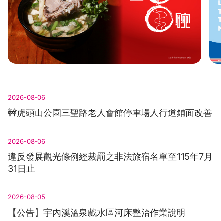
桃園100碗
探
2026-08-06
🚧虎頭山公園三聖路老人會館停車場人行道鋪面改善
2026-08-06
違反發展觀光條例經裁罰之非法旅宿名單至115年7月
31日止
2026-08-05
【公告】宇內溪溫泉戲水區河床整治作業說明