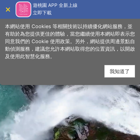
跳
桃園觀光導覽網
遊桃園 APP 全新上線
到
立即下載
導覽
關閉
主
要
本網站使用 Cookies 等相關技術以持續優化網站服務，並
內
有助於為您提供更佳的體驗，當您繼續使用本網站即表示您
容
同意我們的 Cookie 使用政策。另外，網站提供周邊景點自
區
動偵測服務，建議您允許本網站取得您的位置資訊，以開啟
下一
塊
及使用此智慧化服務。
我知道了
網友推推
關閉
來自馬來西亞的樂團，準備降落珍珠海岸🇲🇾✨