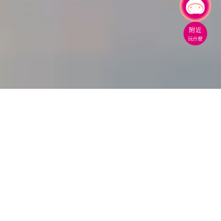
有事問小桃，一起遊桃園
|
附近
玩什麼