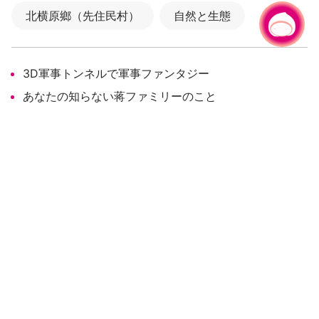
北横原鄉（先住民村）
自然と生態
チャットでお問い合わせ
|
カジュアル・ハイキング
歷史と人文
3D軍事トンネルで軍事ファンタジー
あなたの知らない蒋ファミリーのこと
12名の世界的芸術家が造った台湾初の彫刻公園－恋
歌を奏でるように舞い散る白梅
全国で唯一残る樟脳庁舎 19世紀の樟業栄華が垣間
見れます
楽しみ方攻略
－3D軍事トンネルで軍事ファンタジー
－あなたの知らない蒋ファミリーのこと
－12名の世界的芸術家が造った台湾初の彫刻公園－恋歌
を奏でるように舞い散る白梅