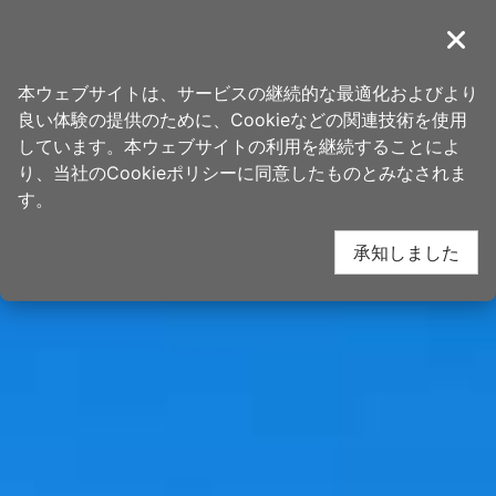
ア
桃園観光旅行
ン
導覽
閉じ
カ
ホーム
>
行き先
>
人気観光スポット
ー
本ウェブサイトは、サービスの継続的な最適化およびより
ポ
良い体験の提供のために、Cookieなどの関連技術を使用
イ
しています。本ウェブサイトの利用を継続することによ
ン
り、当社のCookieポリシーに同意したものとみなされま
下一
ト
す。
に
承知しました
移
動
す
る
網友推推
關閉
跟著《主播出任務》｜北橫秘境