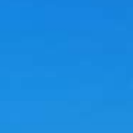
小桃子這次跟著《主播出任務》走進睽違多年重新開放的
#後慈
湖
，一起感受森林步道的綠意與滿滿芬多精😇
除了探訪充滿故事的一號、二號、三號辦公室，還幸運捕捉到秘境
級美景
#慈湖之眼💧
湖光山色交織的畫面，美得像一幅畫😍
行程最後再順遊
#角板山行館園區
，散步賞景、走進戰備隧道，感
受不同時代留下的足跡。
👉 快來看看後慈湖有多美
https://youtu.be/FOVQIDxLzLw?
si=MAhATH9wdndivm08
#後慈湖
#慈湖之眼
#角板山行館
#大溪景點
#北橫秘境
#探索北
橫