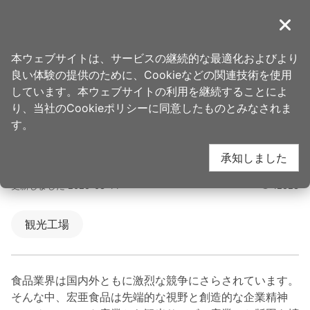
ア
ン
導覽
閉じ
カ
桃園観光旅行
ホーム
>
行き先
>
人気観光スポット
ー
本ウェブサイトは、サービスの継続的な最適化およびより
ポ
良い体験の提供のために、Cookieなどの関連技術を使用
宏亜巧克力共和国(宏亞
イ
しています。本ウェブサイトの利用を継続することによ
ン
り、当社のCookieポリシーに同意したものとみなされま
ト
す。
巧克力共和國)
に
承知しました
移
動
更新しました
2025-08-14
12528
す
人氣
る
観光工場
食品業界は国内外ともに激烈な競争にさらされています。
そんな中、宏亜食品は先端的な視野と創造的な企業精神