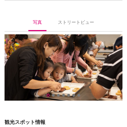
写真
ストリートビュー
照片
街景
宏亜巧克力共和国
宏
観光スポット情報