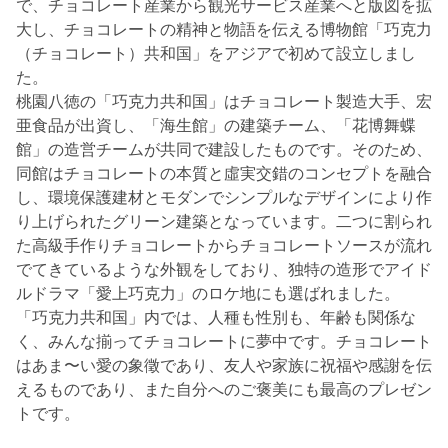
で、チョコレート産業から観光サービス産業へと版図を拡
大し、チョコレートの精神と物語を伝える博物館「巧克力
（チョコレート）共和国」をアジアで初めて設立しまし
た。
桃園八徳の「巧克力共和国」はチョコレート製造大手、宏
亜食品が出資し、「海生館」の建築チーム、「花博舞蝶
館」の造営チームが共同で建設したものです。そのため、
同館はチョコレートの本質と虛実交錯のコンセプトを融合
し、環境保護建材とモダンでシンプルなデザインにより作
り上げられたグリーン建築となっています。二つに割られ
た高級手作りチョコレートからチョコレートソースが流れ
でてきているような外観をしており、独特の造形でアイド
ルドラマ「愛上巧克力」のロケ地にも選ばれました。
「巧克力共和国」内では、人種も性別も、年齢も関係な
く、みんな揃ってチョコレートに夢中です。チョコレート
はあま〜い愛の象徵であり、友人や家族に祝福や感謝を伝
えるものであり、また自分へのご褒美にも最高のプレゼン
トです。