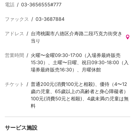
電話
/
03-3656555#777
ファックス
/
03-3687884
アドレス
/
台湾桃園市八徳区介寿路二段巧克力街突き
当り
営業時間
/
火曜〜金曜09:30-17:00（入場券最終販売
15:30）、土曜〜日曜、祝日09:30-18:00（入
場券最終販売16:30）、月曜休館
チケット
/
普通200元(消費100元と相殺)、優待（4〜12
歲の児童、65歲以上の高齢者と身心障礙者）
100元(消費50元と相殺)、4歲未満の児童は無
料
サービス施設