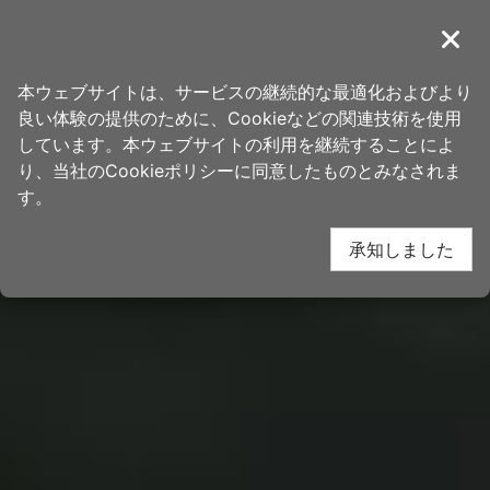
ア
桃園観光旅行
ン
導覽
閉じ
カ
ホーム
>
する事
>
注目のコラム記事
ー
本ウェブサイトは、サービスの継続的な最適化およびより
ポ
良い体験の提供のために、Cookieなどの関連技術を使用
イ
しています。本ウェブサイトの利用を継続することによ
ン
り、当社のCookieポリシーに同意したものとみなされま
ト
す。
に
承知しました
移
動
す
る