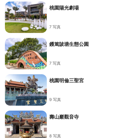
桃園陽光劇場
7 写真
鑊篤陂塘生態公園
7 写真
桃園明倫三聖宮
9 写真
壽山巖觀音寺
8 写真