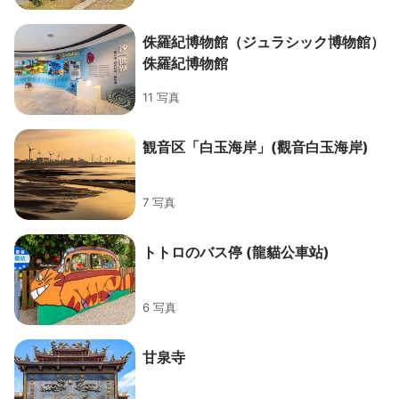
侏羅紀博物館（ジュラシック博物館）
侏羅紀博物館
11 写真
観音区「白玉海岸」(觀音白玉海岸)
7 写真
トトロのバス停 (龍貓公車站)
6 写真
甘泉寺