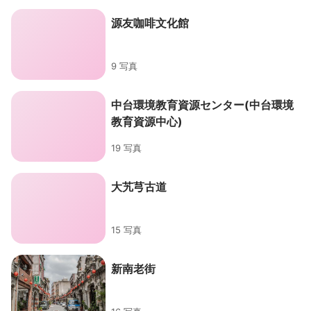
源友咖啡文化館
9 写真
中台環境教育資源センター(中台環境
教育資源中心)
19 写真
大艽芎古道
15 写真
新南老街