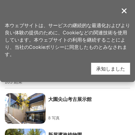
ア
ン
導覽
閉じ
カ
桃園観光旅行
ホーム
>
旅を計画
>
旅行計画ツール
ー
本ウェブサイトは、サービスの継続的な最適化およびより
ポ
良い体験の提供のために、Cookieなどの関連技術を使用
イ
写真
しています。本ウェブサイトの利用を継続することによ
ン
り、当社のCookieポリシーに同意したものとみなされま
ト
す。
に
關鍵字
承知しました
移
動
205 結果
す
る
大園尖山考古展示館
8 写真
新屋濱海植物園