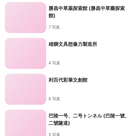
勝昌中草薬探索館 (勝昌中草藥探索
館)
7 写真
雄獅文具想像力製造所
4 写真
利百代彩筆文創館
6 写真
巴陵一号、二号トンネル (巴陵一號、
二號隧道)
5 写真