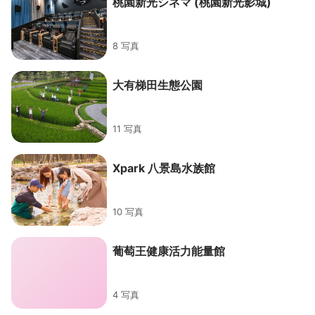
桃園新光シネマ (桃園新光影城)
8 写真
大有梯田生態公園
11 写真
Xpark 八景島水族館
10 写真
葡萄王健康活力能量館
4 写真