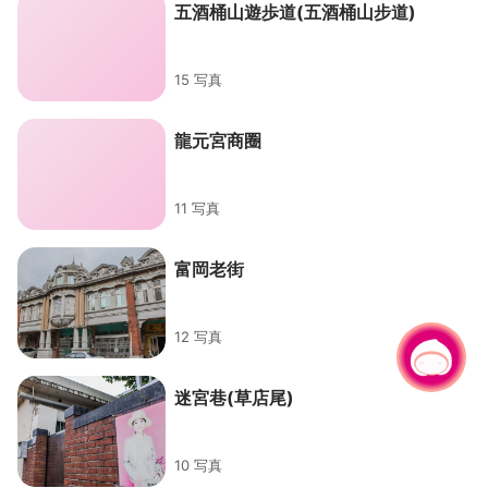
五酒桶山遊歩道(五酒桶山步道)
15 写真
龍元宮商圈
11 写真
富岡老街
12 写真
チャットでお問い合わせ
迷宮巷(草店尾)
10 写真