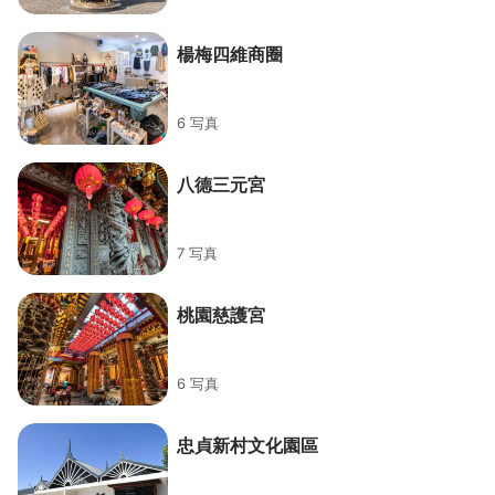
楊梅四維商圈
6 写真
八德三元宮
7 写真
桃園慈護宮
6 写真
忠貞新村文化園區