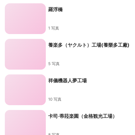
羅浮橋
1 写真
養楽多（ヤクルト）工場(養樂多工廠)
5 写真
祥儀機器人夢工場
10 写真
卡司‧蒂菈楽園（金格観光工場）
8 写真