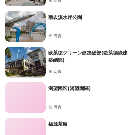
16 写真
南崁溪水岸公園
15 写真
欧萊徳グリーン建築総部(歐萊德綠建
築總部)
16 写真
渴望園区(渴望園區)
12 写真
福源茶廠