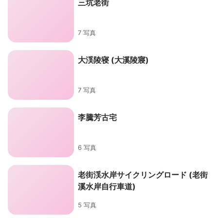
三坑老街
7 写真
大渓陵寝 (大溪陵寢)
7 写真
李騰芳古宅
6 写真
老街渓水岸サイクリングロード (老街
溪水岸自行車道)
5 写真