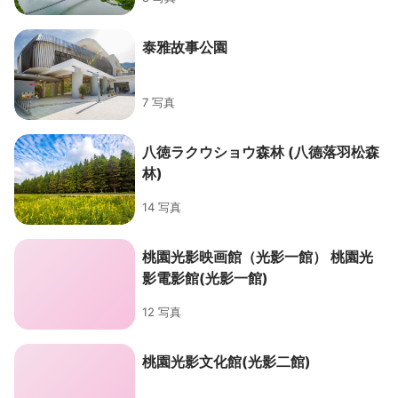
泰雅故事公園
7 写真
八徳ラクウショウ森林 (八德落羽松森
林)
14 写真
桃園光影映画館（光影一館） 桃園光
影電影館(光影一館)
12 写真
桃園光影文化館(光影二館)