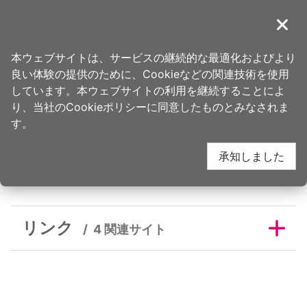
ア
ン
導覽
閉じ
カ
桃園観光旅行
ホーム
>
旅を計画
>
旅行計画ツール
ー
本ウェブサイトは、サービスの継続的な最適化およびより
ポ
良い体験の提供のために、Cookieなどの関連技術を使用
イ
リンク
しています。本ウェブサイトの利用を継続することによ
ン
り、当社のCookieポリシーに同意したものとみなされま
ト
す。
に
承知しました
移
リンク
動
す
る
リンク
4 関連サイト