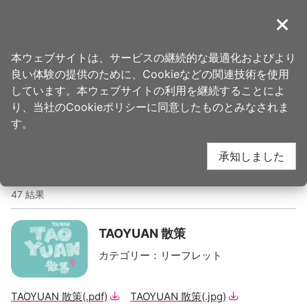
ア
ン
導覽
閉じ
カ
桃園観光旅行
ホーム
>
旅を計画
>
旅行計画ツール
ー
本ウェブサイトは、サービスの継続的な最適化およびより
ポ
良い体験の提供のために、Cookieなどの関連技術を使用
イ
出版物
しています。本ウェブサイトの利用を継続することによ
ン
り、当社のCookieポリシーに同意したものとみなされま
ト
す。
に
關鍵字
承知しました
移
動
す
47 結果
る
TAOYUAN 散策
カテゴリー
：
リーフレット
TAOYUAN 散策
(.pdf)
TAOYUAN 散策
(.jpg)