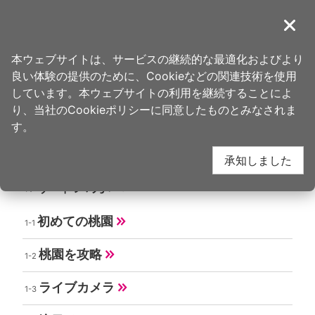
ア
ン
導覽
閉じ
カ
桃園観光旅行
ホーム
>
サイト情報
ー
本ウェブサイトは、サービスの継続的な最適化およびより
ポ
良い体験の提供のために、Cookieなどの関連技術を使用
イ
サイトマップ
しています。本ウェブサイトの利用を継続することによ
ン
り、当社のCookieポリシーに同意したものとみなされま
ト
す。
に
承知しました
移
動
ディスカバー
す
る
初めての桃園
桃園を攻略
ライブカメラ