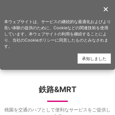
ア
桃園観光旅行
ン
導覽
閉じ
カ
市街地の交通
ー
本ウェブサイトは、サービスの継続的な最適化およびより
ポ
良い体験の提供のために、Cookieなどの関連技術を使用
イ
しています。本ウェブサイトの利用を継続することによ
ン
り、当社のCookieポリシーに同意したものとみなされま
ト
す。
鉄路&MRT
バス
に
承知しました
移
動
す
る
鉄路&MRT
桃園を交通のハブとして便利なサービスをご提供し