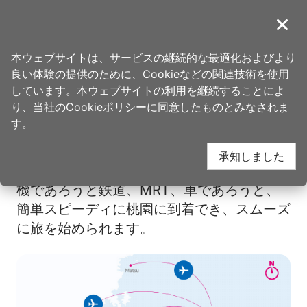
ア
桃園観光旅行
ン
導覽
閉じ
カ
桃園へのアクセス
ー
本ウェブサイトは、サービスの継続的な最適化およびより
ポ
良い体験の提供のために、Cookieなどの関連技術を使用
イ
しています。本ウェブサイトの利用を継続することによ
ン
り、当社のCookieポリシーに同意したものとみなされま
ト
す。
多種の交通手段を自由自在に
に
承知しました
移
桃園は北台湾の重要な交通の要衝です。飛行
動
す
機であろうと鉄道、MRT、車であろうと、
る
簡単スピーディに桃園に到着でき、スムーズ
に旅を始められます。