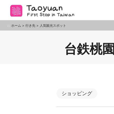
ア
ン
カ
ー
桃園観光旅行
:::
ホーム
>
行き先
>
人気観光スポット
ポ
イ
ン
台鉄桃園
ト
に
移
動
す
る
ショッピング