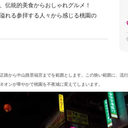
、伝統的美食からおしゃれグルメ！
溢れる参拝する人々から感じる桃園の
正路から中山路景福宮までを範囲とします。この狭い範囲に、流
ネオンが華やかで桃園を不夜城に変えてしまいます。