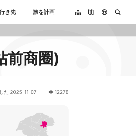
行き先
旅を計画
サイトマップ
観光マップ
language
全文検
繁體中文
English
한국어
站前商圈)
簡體中文
Indonesia
ไทย
Người việt nam
した
2025-11-07
12278
人氣