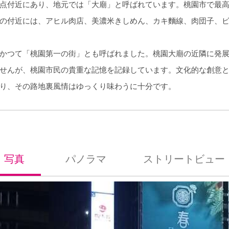
点付近にあり、地元では「大廟」と呼ばれています。桃園市で最
の付近には、アヒル肉店、美濃米きしめん、カキ麵線、肉団子、ビ
かつて「桃園第一の街」とも呼ばれました。桃園大廟の近隣に発
せんが、桃園市民の貴重な記憶を記録しています。文化的な創意
り、その路地裏風情はゆっくり味わうに十分です。
写真
パノラマ
ストリートビュー
照片
全景
街景