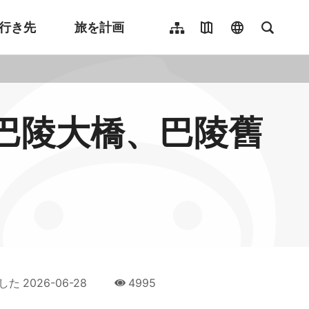
行き先
旅を計画
サイトマップ
観光マップ
language
全文検
繁體中文
English
한국어
(巴陵大橋、巴陵舊
簡體中文
Indonesia
ไทย
Người việt nam
した
2026-06-28
4995
人氣