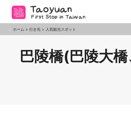
ア
ン
カ
ー
桃園観光旅行
:::
ホーム
>
行き先
>
人気観光スポット
ポ
イ
ン
巴陵橋(巴陵大橋
ト
に
移
動
す
る