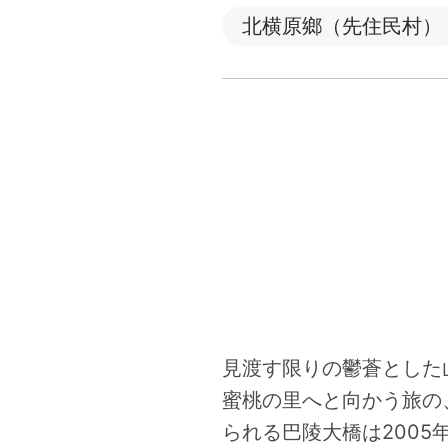
北横原鄉（先住民村）
見渡す限りの鬱蒼とした
蜜桃の里へと向かう旅の
られる巴陵大橋は2005