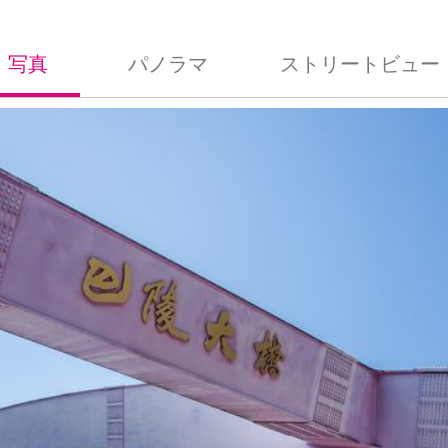
写真
パノラマ
ストリートビュー
照片
全景
街景