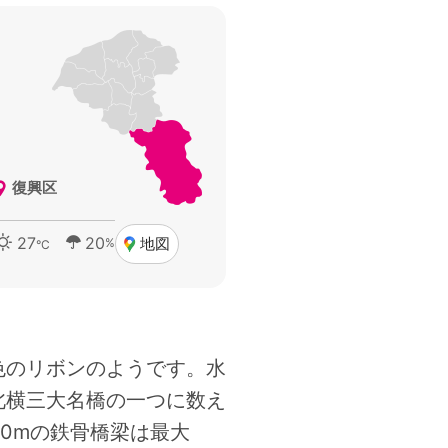
復興区
27
20
地図
%
°C
色のリボンのようです。水
北横三大名橋の一つに数え
20mの鉄骨橋梁は最大