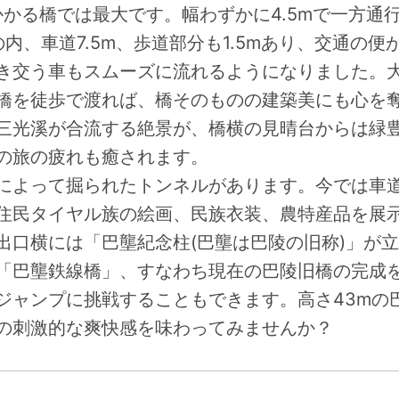
かかる橋では最大です。幅わずかに4.5mで一方通
mの内、車道7.5m、歩道部分も1.5mあり、交通の
き交う車もスムーズに流れるようになりました。
橋を徒歩で渡れば、橋そのものの建築美にも心を
三光溪が合流する絶景が、橋横の見晴台からは緑
の旅の疲れも癒されます。
によって掘られたトンネルがあります。今では車
住民タイヤル族の絵画、民族衣装、農特産品を展
出口横には「巴壟紀念柱(巴壟は巴陵の旧称)」が
「巴壟鉄線橋」、すなわち現在の巴陵旧橋の完成
ジャンプに挑戦することもできます。高さ43mの
の刺激的な爽快感を味わってみませんか？