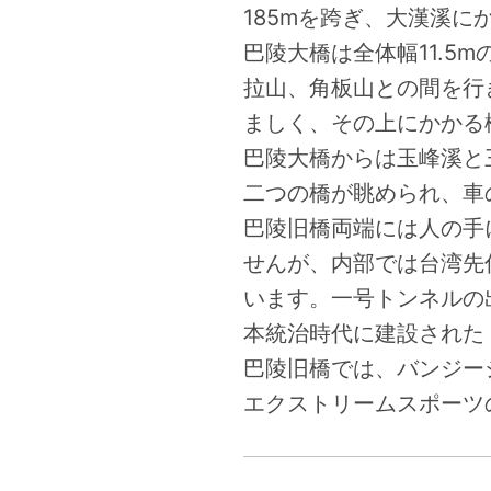
185mを跨ぎ、大漢溪に
巴陵大橋は全体幅11.5
拉山、角板山との間を行
ましく、その上にかかる
巴陵大橋からは玉峰溪と
二つの橋が眺められ、車
巴陵旧橋両端には人の手
せんが、内部では台湾先
います。一号トンネルの
本統治時代に建設された
巴陵旧橋では、バンジー
エクストリームスポーツ