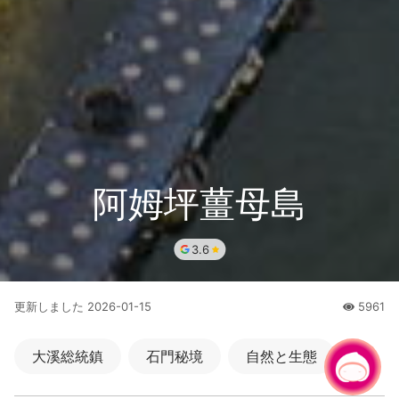
阿姆坪薑母島
3.6
更新しました
2026-01-15
5961
人氣
大溪総統鎮
石門秘境
自然と生態
チャットでお問い合わせ
|
水辺の景色