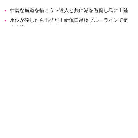
壮麗な航道を描こう〜達人と共に湖を遊覧し島に上陸
水位が達したら出発だ！新溪口吊橋ブルーラインで気
まま旅
枕頭山のことはご存知なくても、薑母島の名前なら聞いた
ことがあるのではないですか？一斉を風靡したアイドルド
ラマ『命中注定我愛你』中ではこの名が使われ、ここはロ
ケ地にもなりました。阿姆坪埠頭の対岸にある薑母島。そ
の最も通な遊び方は船で湖を遊覧することです。石門水庫
（ダム）の山と水の景色を眺め、島上の二十数世帯を静か
に守って来た百年の歴史ある土地公に参拝し、漂流木作品
を鑑賞します。霧に包まれ、陶淵明が描く桃源郷に迷い込
んだかのように感じるでしょう。
閩南語で「鴨母坪」と呼ばれる阿姆坪は、石門水庫（ダ
ム）中流の右岸にあり、大漢溪の河岸台地に属します。呂