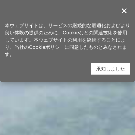
ア
桃園観光旅行
ン
導覽
閉じ
カ
ホーム
>
行き先
>
人気観光スポット
ー
本ウェブサイトは、サービスの継続的な最適化およびより
ポ
良い体験の提供のために、Cookieなどの関連技術を使用
イ
しています。本ウェブサイトの利用を継続することによ
ン
り、当社のCookieポリシーに同意したものとみなされま
ト
す。
に
承知しました
移
動
す
る