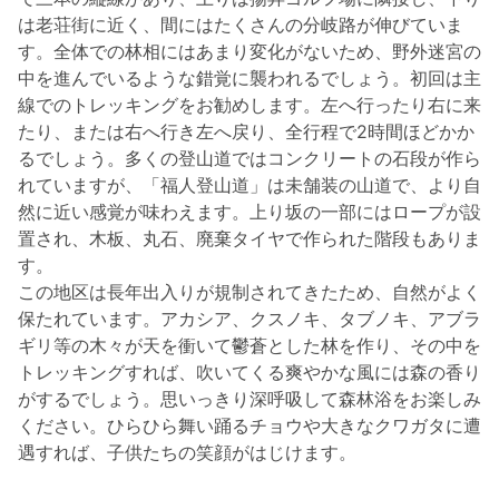
は老荘街に近く、間にはたくさんの分岐路が伸びていま
す。全体での林相にはあまり変化がないため、野外迷宮の
中を進んでいるような錯覚に襲われるでしょう。初回は主
線でのトレッキングをお勧めします。左へ行ったり右に来
たり、または右へ行き左へ戻り、全行程で2時間ほどかか
るでしょう。多くの登山道ではコンクリートの石段が作ら
れていますが、「福人登山道」は未舗装の山道で、より自
然に近い感覚が味わえます。上り坂の一部にはロープが設
置され、木板、丸石、廃棄タイヤで作られた階段もありま
す。
この地区は長年出入りが規制されてきたため、自然がよく
保たれています。アカシア、クスノキ、タブノキ、アブラ
ギリ等の木々が天を衝いて鬱蒼とした林を作り、その中を
トレッキングすれば、吹いてくる爽やかな風には森の香り
がするでしょう。思いっきり深呼吸して森林浴をお楽しみ
ください。ひらひら舞い踊るチョウや大きなクワガタに遭
遇すれば、子供たちの笑顔がはじけます。