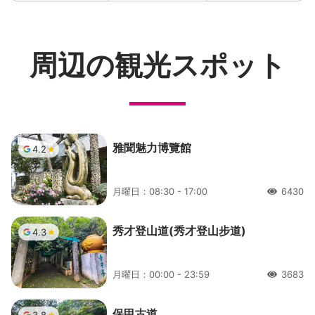
周辺の観光スポット
雅聞魅力博覽館
4.2
月曜日：08:30 - 17:00
6430
人氣
秀才登山道(秀才登山步道)
4.3
月曜日：00:00 - 23:59
3683
人氣
保甲古道