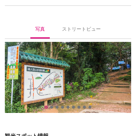
写真
ストリートビュー
照片
街景
福人登山步道
福
観光スポット情報