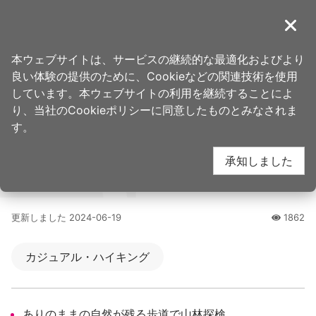
ア
ン
導覽
閉じ
カ
桃園観光旅行
ホーム
>
行き先
>
人気観光スポット
ー
本ウェブサイトは、サービスの継続的な最適化およびより
ポ
良い体験の提供のために、Cookieなどの関連技術を使用
福人登山道 (福人登山
イ
しています。本ウェブサイトの利用を継続することによ
ン
り、当社のCookieポリシーに同意したものとみなされま
ト
す。
步道)
に
承知しました
移
動
4.2
す
る
更新しました
2024-06-19
1862
人氣
カジュアル・ハイキング
ありのままの自然が残る歩道で山林探検