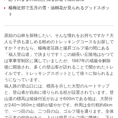
楊梅近郊で五月の雪・油桐花が見られるグッドスポッ
ト
原始の山林を探検したい。そんな憧れをお持ちですか？大
人も子供も楽しめる軽めのトレッキングコースをお探しで
すか？それなら、楊梅老荘路と揚昇ゴルフ場の間にある
「福人登山道」で決まりです！この細長い丘陵地はかつて
は軍事管制区に属していましたが、1987年の戒厳令解除
後に開放され、多くの登山客が訪れることで開かれたトレ
イルです。トレッキングスポットとして徐々に知られるよ
うになっています。
福人路の登山口には、標高を示した大型のルートマップ
と、登山者が自由に借りられる杖が設置されています。登
山道の標高は稜線付近がおよそ600mである他は、大部分
が240〜360mと傾斜が緩やかです。外周は全行程約6km
で、一つ目の山、二つ目の山、ゴルフ場を通ります。全体
で三本の縦線があり、上りは揚昇ゴルフ場に隣接し、下り