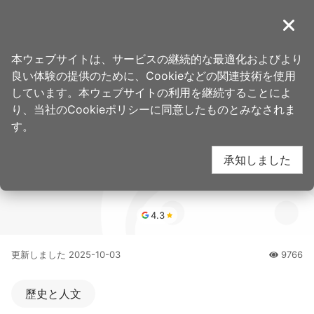
ア
ン
導覽
閉じ
カ
桃園観光旅行
ホーム
>
行き先
>
人気観光スポット
ー
本ウェブサイトは、サービスの継続的な最適化およびより
ポ
良い体験の提供のために、Cookieなどの関連技術を使用
老街溪河川教育センタ
イ
しています。本ウェブサイトの利用を継続することによ
ン
り、当社のCookieポリシーに同意したものとみなされま
ト
す。
ー (老街溪河川教育中
に
承知しました
移
心)
動
す
る
4.3
更新しました
2025-10-03
9766
人氣
歷史と人文