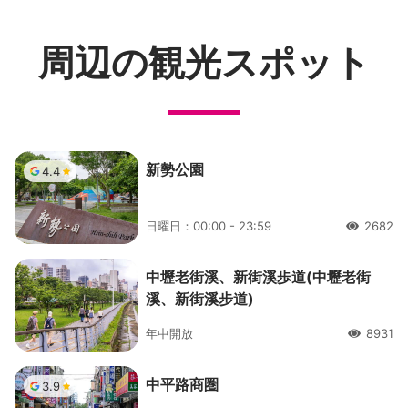
周辺の観光スポット
新勢公園
4.4
日曜日：00:00 - 23:59
2682
人氣
中壢老街溪、新街溪歩道(中壢老街
溪、新街溪步道)
年中開放
8931
人氣
中平路商圏
3.9