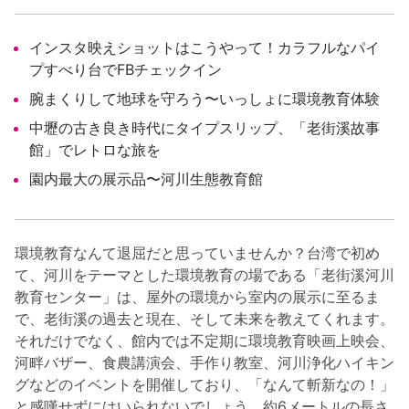
インスタ映えショットはこうやって！カラフルなパイ
プすべり台でFBチェックイン
腕まくりして地球を守ろう〜いっしょに環境教育体験
中壢の古き良き時代にタイプスリップ、「老街溪故事
館」でレトロな旅を
園内最大の展示品〜河川生態教育館
環境教育なんて退屈だと思っていませんか？台湾で初め
て、河川をテーマとした環境教育の場である「老街溪河川
教育センター」は、屋外の環境から室内の展示に至るま
で、老街溪の過去と現在、そして未来を教えてくれます。
それだけでなく、館内では不定期に環境教育映画上映会、
河畔バザー、食農講演会、手作り教室、河川浄化ハイキン
グなどのイベントを開催しており、「なんて斬新なの！」
と感嘆せずにはいられないでしょう。約6メートルの長さ