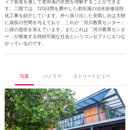
ィブ装置を通して老街溪の生態を理解することができま
す。二階では、120日間を費やした老街溪の治水改修活性
化工事を紹介しています。外へ張り出した見晴し台は大樹
に成長の空間を与えており、これが「河川教育センター」
に緑の息吹を添えています。またこれは「河川教育センタ
ー」が推進する持続可能な社会というコンセプトにもつな
がっているのです。
写真
パノラマ
ストリートビュー
照片
全景
街景