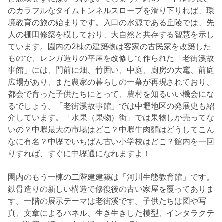
のカラフルなタイムトンネルスロープを滑り下りれば、環
境教育の旅の始まりです。入口の水源である丘陵では、先
人の棚田修築を模しており、大自然と共存する智慧を示し
ています。園内の2棟の建築物は客家の古民家を改築した
もので、レンガ造りの平屋を改修して作られた「老街溪故
事館」には、門前に畑、竹囲い、中庭、廚房の大竃、前庭
広場があり、また農家の暮らしの一幕が再現されており、
都会で育った子供たちにとって、農村を知るいい機会にな
るでしょう。「老街溪故事館」では中壢地区の発展史も紹
介しています。「水果（果物）街」では果物しか売ってな
いの？中壢最大の市場はどこ？中壢牛肉麵はどうしてこん
なに有名？中壢でいちばん古い小学校はどこ？館内を一回
りすれば、すぐに中壢通になれますよ！
園内のもう一棟の二階建建築は「河川生態教育館」です。
鉄骨造りの新しい構造で修復後の古い家屋を覆ってありま
す。一階の展示テーマは老街溪です。子供たちは図や写
真、文章によるパネル、生き生きした模型、インタラクテ