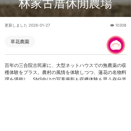
林家古厝休閒農場
更新しました
2026-01-27
10308
人氣
草花農園
チャットでお問い合わせ
|
百年の三合院古民家に、大型ネットハウスでの無農薬の収
穫体験をプラス。農村の風情を体験しつつ、蓮花の名物料
理を堪能し、SNS向けの写真撮影も収穫体験も思う存分楽
しめます。
果物狩りと写真撮影、蓮花料理の体験で、農村の楽し
さを味わいましょう！
百年の三合院古民家で蓮の実（蓮子）の殻むき、蓮根