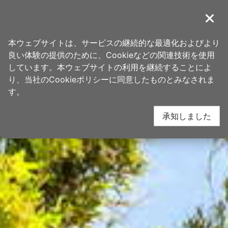
ア
桃園観光旅行
ン
導覽
閉じ
カ
ホーム
>
行き先
>
人気観光スポット
ー
本ウェブサイトは、サービスの継続的な最適化およびより
ポ
良い体験の提供のために、Cookieなどの関連技術を使用
イ
しています。本ウェブサイトの利用を継続することによ
ン
り、当社のCookieポリシーに同意したものとみなされま
ト
す。
に
承知しました
移
動
す
る