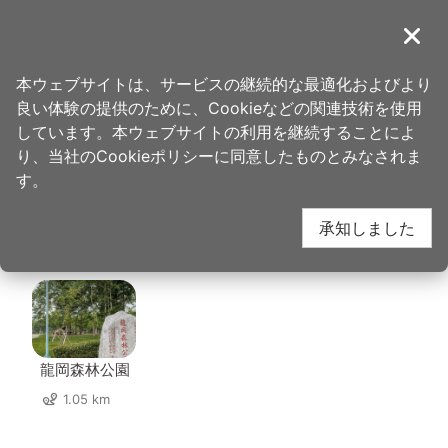
ア
ン
導覽
閉じ
カ
桃園観光旅行
ホーム
>
行き先
>
葡萄王健康活力能量館
ー
本ウェブサイトは、サービスの継続的な最適化およびより
ポ
良い体験の提供のために、Cookieなどの関連技術を使用
葡萄王健康活力能量館
イ
しています。本ウェブサイトの利用を継続することによ
ン
り、当社のCookieポリシーに同意したものとみなされま
ト
す。
周辺の観光スポット
に
承知しました
移
動
計 73 の観光スポット
す
る
龍岡森林公園
1.05 km