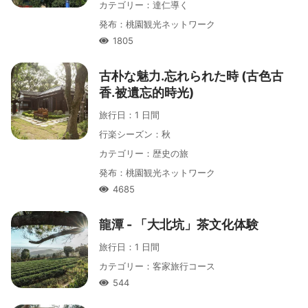
カテゴリー
：
達仁導く
発布
：
桃園観光ネットワーク
1805
人氣
古朴な魅力․忘れられた時 (古色古
香․被遺忘的時光)
旅行日
：
1 日間
行楽シーズン
：
秋
カテゴリー
：
歴史の旅
発布
：
桃園観光ネットワーク
4685
人氣
龍潭 - 「大北坑」茶文化体験
旅行日
：
1 日間
カテゴリー
：
客家旅行コース
544
人氣