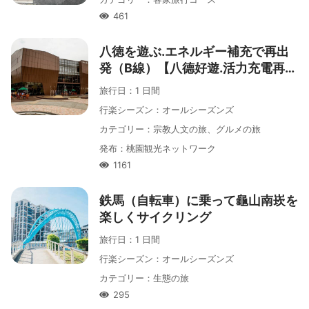
461
人氣
八徳を遊ぶ․エネルギー補充で再出
発（B線）【八德好遊․活力充電再出
發 (B線)】
旅行日
：
1 日間
行楽シーズン
：
オールシーズンズ
カテゴリー
：
宗教人文の旅、グルメの旅
発布
：
桃園観光ネットワーク
1161
人氣
鉄馬（自転車）に乗って龜山南崁を
楽しくサイクリング
旅行日
：
1 日間
行楽シーズン
：
オールシーズンズ
カテゴリー
：
生態の旅
295
人氣