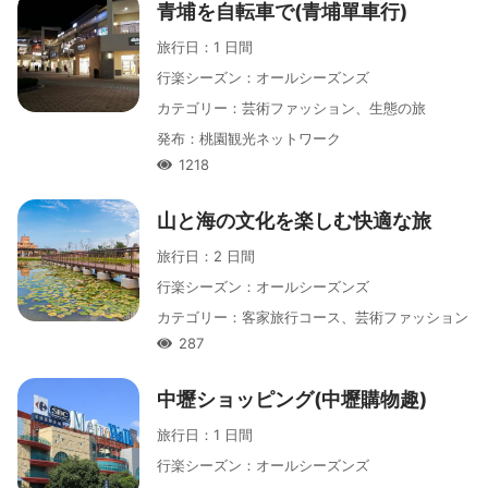
青埔を自転車で(青埔單車行)
旅行日
：
1 日間
行楽シーズン
：
オールシーズンズ
カテゴリー
：
芸術ファッション、生態の旅
発布
：
桃園観光ネットワーク
1218
人氣
山と海の文化を楽しむ快適な旅
旅行日
：
2 日間
行楽シーズン
：
オールシーズンズ
カテゴリー
：
客家旅行コース、芸術ファッション
287
人氣
中壢ショッピング(中壢購物趣)
旅行日
：
1 日間
行楽シーズン
：
オールシーズンズ