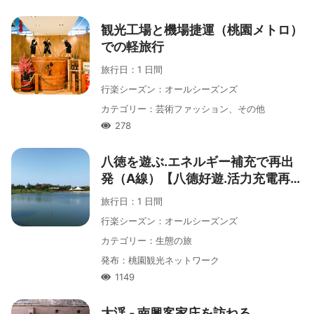
観光工場と機場捷運（桃園メトロ）
での軽旅行
旅行日
：
1 日間
行楽シーズン
：
オールシーズンズ
カテゴリー
：
芸術ファッション、その他
278
人氣
八徳を遊ぶ․エネルギー補充で再出
発（A線）【八德好遊․活力充電再出
發(A線)】
旅行日
：
1 日間
行楽シーズン
：
オールシーズンズ
カテゴリー
：
生態の旅
発布
：
桃園観光ネットワーク
1149
人氣
大渓 - 南興客家庄を訪ねる