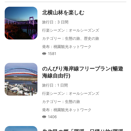
北横山林を楽しむ
旅行日
：
3 日間
行楽シーズン
：
オールシーズンズ
カテゴリー
：
生態の旅、歴史の旅
発布
：
桃園観光ネットワーク
1581
人氣
のんびり海岸線フリープラン(暢遊
海線自由行)
旅行日
：
1 日間
行楽シーズン
：
オールシーズンズ
カテゴリー
：
生態の旅
発布
：
桃園観光ネットワーク
1406
人氣