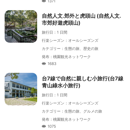
1371
人氣
自然人文․郊外と虎頭山 (自然人文․
市郊好遊虎頭山)
旅行日
：
1 日間
行楽シーズン
：
オールシーズンズ
カテゴリー
：
生態の旅、歴史の旅
発布
：
桃園観光ネットワーク
1683
人氣
台7線で自然に親しむ小旅行(台7線
青山綠水小旅行)
旅行日
：
1 日間
行楽シーズン
：
オールシーズンズ
カテゴリー
：
生態の旅、グルメの旅
発布
：
桃園観光ネットワーク
1075
人氣