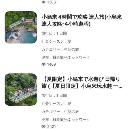
1386
人氣
小烏来 4時間で攻略 達人旅(小烏來
達人攻略-4小時遊程)
旅行日
：
1 日間
行楽シーズン
：
夏
カテゴリー
：
生態の旅
発布
：
桃園観光ネットワーク
1409
人氣
【夏限定】小烏来で水遊び 日帰り
旅 (【夏日限定】小烏來玩水趣 一日
遊)
旅行日
：
1 日間
行楽シーズン
：
夏
カテゴリー
：
生態の旅
発布
：
桃園観光ネットワーク
2421
人氣