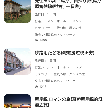
先住民の郷「羅浮」日帰り旅(羅浮
原鄉體驗輕旅行 一日遊)
旅行日
：
1 日間
行楽シーズン
：
オールシーズンズ
カテゴリー
：
生態の旅、歴史の旅
発布
：
桃園観光ネットワーク
1489
人氣
鉄路をたどる(鐵道漫遊現正夯)
旅行日
：
1 日間
行楽シーズン
：
オールシーズンズ
カテゴリー
：
歴史の旅、グルメの旅
発布
：
桃園観光ネットワーク
1213
人氣
海岸線 ロマンの旅(蔚藍海岸線的浪
漫之旅)