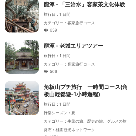
龍潭 - 「三洽水」客家茶文化体験
旅行日
：
1 日間
カテゴリー
：
客家旅行コース
639
人氣
龍潭 - 老城エリアツアー
旅行日
：
1 日間
カテゴリー
：
客家旅行コース
566
人氣
角板山プチ旅行 一時間コース(角
板山輕鬆遊-1小時遊程)
旅行日
：
1 日間
行楽シーズン
：
夏
カテゴリー
：
生態の旅、歴史の旅、グルメの旅
発布
：
桃園観光ネットワーク