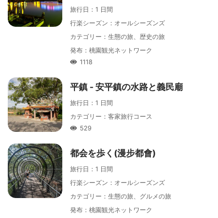
旅行日
：
1 日間
行楽シーズン
：
オールシーズンズ
カテゴリー
：
生態の旅、歴史の旅
発布
：
桃園観光ネットワーク
1118
人氣
平鎮 - 安平鎮の水路と義民廟
旅行日
：
1 日間
カテゴリー
：
客家旅行コース
529
人氣
都会を歩く(漫步都會)
旅行日
：
1 日間
行楽シーズン
：
オールシーズンズ
カテゴリー
：
生態の旅、グルメの旅
発布
：
桃園観光ネットワーク