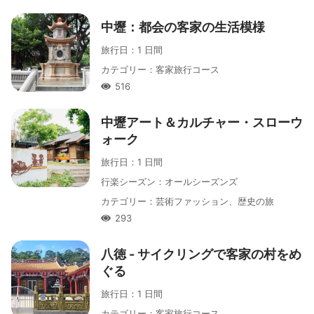
中壢：都会の客家の生活模様
旅行日
：
1 日間
カテゴリー
：
客家旅行コース
516
人氣
中壢アート＆カルチャー・スローウ
ォーク
旅行日
：
1 日間
行楽シーズン
：
オールシーズンズ
カテゴリー
：
芸術ファッション、歴史の旅
293
人氣
八徳 - サイクリングで客家の村をめ
ぐる
旅行日
：
1 日間
カテゴリー
：
客家旅行コース