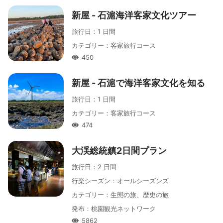
新屋 - 石滬海洋客家文化ツアー
旅行日
：
1 日間
カテゴリー
：
客家旅行コース
450
人氣
新屋 - 石滬で海洋客家文化を知る
旅行日
：
1 日間
カテゴリー
：
客家旅行コース
474
人氣
大渓総統鎮2日間プラン
旅行日
：
2 日間
行楽シーズン
：
オールシーズンズ
カテゴリー
：
生態の旅、歴史の旅
発布
：
桃園観光ネットワーク
5862