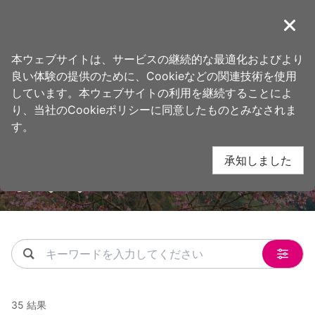
ア
桃園観光旅行
ン
導覽
閉じ
カ
ホーム
>
する事
ー
本ウェブサイトは、サービスの継続的な最適化およびより
ポ
良い体験の提供のために、Cookieなどの関連技術を使用
イ
しています。本ウェブサイトの利用を継続することによ
ン
り、当社のCookieポリシーに同意したものとみなされま
ト
す。
に
承知しました
移
おすすめルート
動
す
る
關鍵字
35 結果