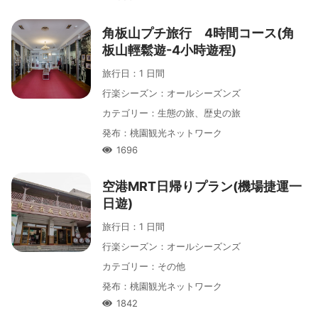
人氣
角板山プチ旅行 4時間コース(角
板山輕鬆遊-4小時遊程)
旅行日
：
1 日間
行楽シーズン
：
オールシーズンズ
カテゴリー
：
生態の旅、歴史の旅
発布
：
桃園観光ネットワーク
1696
人氣
空港MRT日帰りプラン(機場捷運一
日遊)
旅行日
：
1 日間
行楽シーズン
：
オールシーズンズ
カテゴリー
：
その他
発布
：
桃園観光ネットワーク
1842
人氣