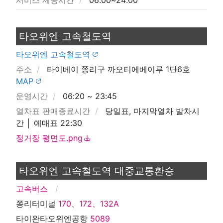
서비스 제공시간
06:00~24:00
타오위엔 고속철도역
타오위엔 고속철도역
주소
타이베이 쫑리구 까오티에베이루 1단6호
MAP
운영시간
06:20 ~ 23:45
열차표 판매종료시간
당일표, 마지막열차 발차시
간 │ 예매표 22:30
정거장 평면도.png
타오위엔 고속철도역 대중교통환승
고속버스
쫑리터미널
170、172、132A
타이완타오위엔공항
5089