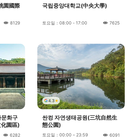
(桃園國際
국립중앙대학교(中央大學)
토요일：08:00 - 17:00
8129
7625
人氣
人氣
4.3
사문화구
싼컹 자연생태공원(三坑自然生
文化園區)
態公園)
토요일：00:00 – 23:59
6282
6091