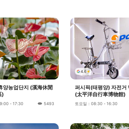
人氣
4.6
휴양농업단지 (溪海休閒
퍼시픽(태평양) 자전거
)
(太平洋自行車博物館)
00 - 17:30
토요일：08:30 - 16:30
5493
人氣