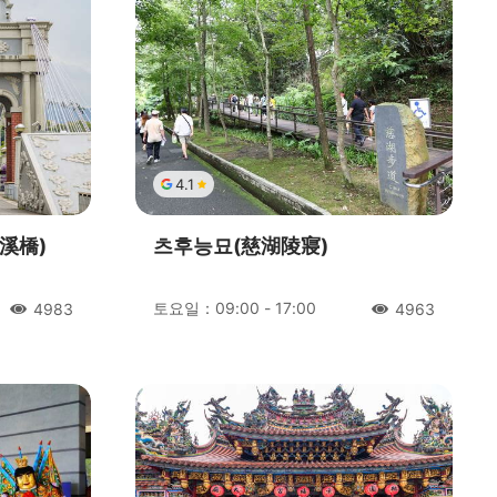
4.1
溪橋)
츠후능묘(慈湖陵寢)
토요일：09:00 - 17:00
4983
4963
人氣
人氣