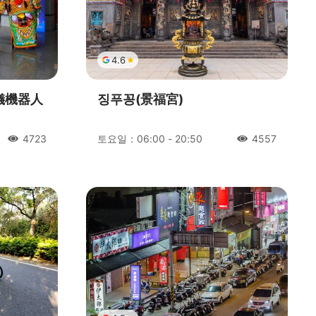
4.6
儀機器人
징푸꽁(景福宮)
토요일：06:00 - 20:50
4723
4557
人氣
人氣