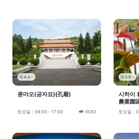
人氣
4.4
3.8
콩먀오(공자묘)(孔廟)
시하이 
農業園區
토요일：08:00 - 17:00
토요일：09:
6082
人氣