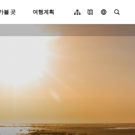
가볼 곳
여행계획
사이트 맵
여행지도
language
전체 텍
繁體中文
English
日本語
簡體中文
Indonesia
ไทย
Người việt nam