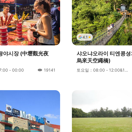
4.1
광야시장 (中壢觀光夜
샤오냐오라이 티엔콩셩
烏來天空繩橋)
00 - 00:00
토요일：08:00 - 12:00&13:00 - 17:00
19141
人氣