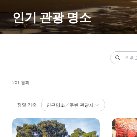
인기 관광 명소
關鍵字
201 결과
인근명소／주변 관광지
정렬 기준
신우뤼서 도로
주웨이 항구
스먼쉐이쿠(석문수고)
따시라오제
아울(부엉이)학당