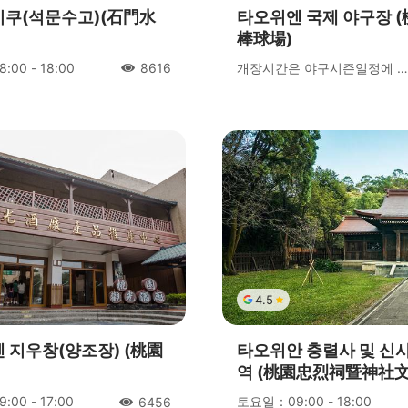
쿠(석문수고)(石門水
타오위엔 국제 야구장 
棒球場)
00 - 18:00
개장시간은 야구시즌일정에 따라 결정됩니다.
8616
人氣
4.5
 지우창(양조장) (桃園
타오위안 충렬사 및 신
역 (桃園忠烈祠暨神社
00 - 17:00
토요일：09:00 - 18:00
6456