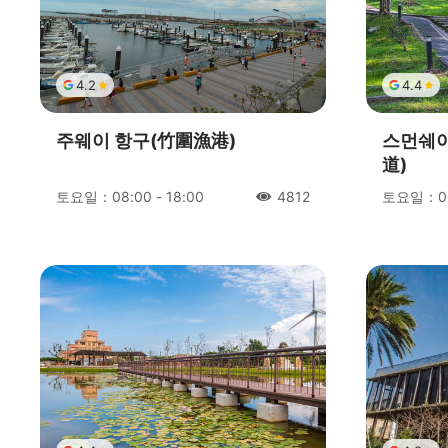
4.2
4.4
주웨이 항구(竹圍漁港)
스먼쉐이
道)
토요일：08:00 - 18:00
토요일：00:
4812
人氣