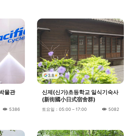
人氣
人氣
3.8
 박물관
신제(신가)초등학교 일식기숙사
(新街國小日式宿舍群)
토요일：05:00 – 17:00
5386
5082
人氣
人氣