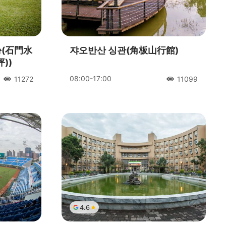
份(石門水
쟈오반산 싱관(角板山行館)
))
08:00-17:00
11272
11099
人氣
人氣
4.6