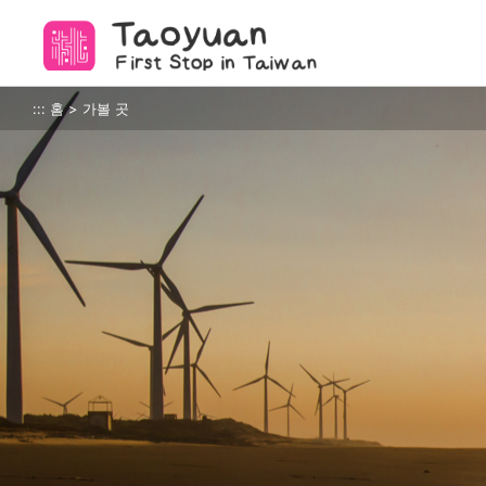
앵
커
로
이
타오위안의 아름다움
:::
홈
>
가볼 곳
동