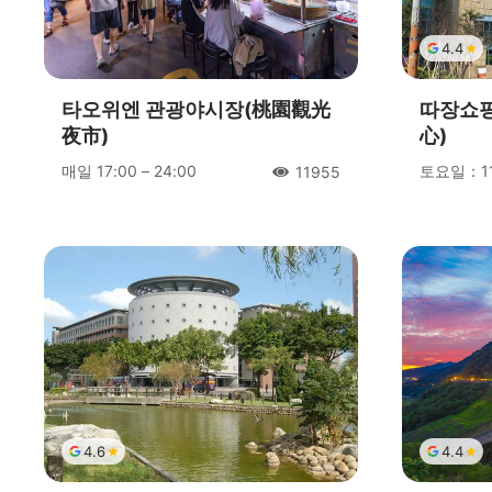
4.4
타오위엔 관광야시장(桃園觀光
따장쇼
夜市)
心)
매일 17:00 – 24:00
토요일：11:
11955
人氣
4.6
4.4