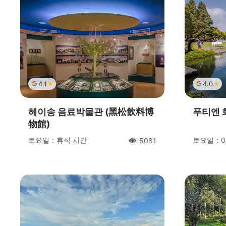
4.1
4.0
헤이송 음료박물관 (黑松飲料博
푸티엔 
物館)
토요일：휴식 시간
토요일：09:
5081
人氣