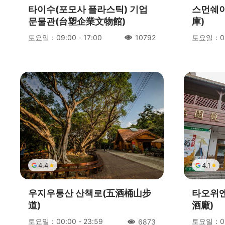
타이수(포모사 플라스틱) 기업
스먼쉐이
문물관(台塑企業文物館)
庫)
토요일：09:00 - 17:00
토요일：08:
10792
人氣
4.4
4.1
우지우통산 산책로(五酒桶山步
타오위엔
道)
酒廠)
토요일：00:00 - 23:59
토요일：09:
6873