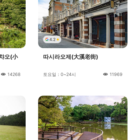
4.2
챠오(小
따시라오제(大溪老街)
토요일：0~24시
14268
11969
人氣
人氣