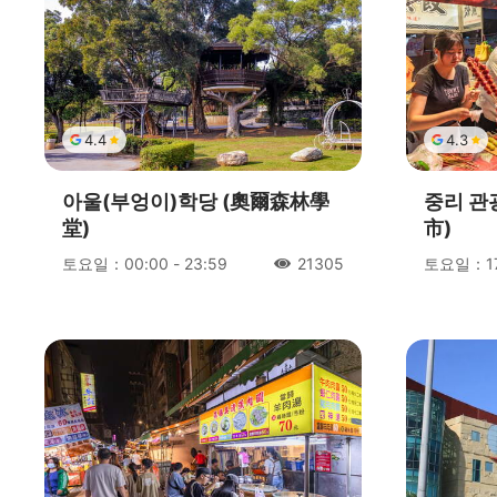
빠더 피탕(팔덕 비당) 자연생태공원
츠후능묘
허우츠후(후자호수)
쟈오반산 싱관
4.4
4.3
신 시커우 출렁다리
샤오우라이 텐콩보도
아울(부엉이)학당 (奧爾森林學
중리 관
라라산 거목군락
堂)
市)
토요일：00:00 - 23:59
토요일：17:
21305
人氣