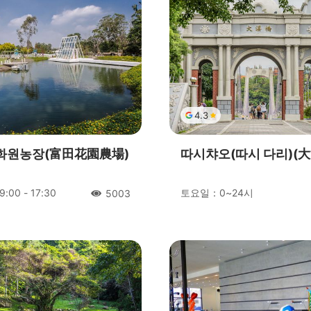
4.3
화원농장(富田花園農場)
따시챠오(따시 다리)(大
00 - 17:30
토요일：0~24시
5003
人氣