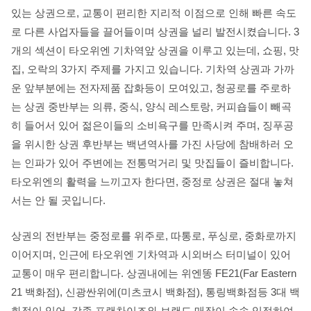
있는 상권으로, 교통이 편리한 지리적 이점으로 인해 빠른 속도
로 다른 사업자들을 끌어들이며 상권을 널리 발전시켰습니다. 3
개의 섹션이 타오위엔 기차역앞 상권을 이루고 있는데, 쇼핑, 맛
집, 오락의 3가지 주제를 가지고 있습니다. 기차역 상권과 가까
운 앞부분에는 전자제품 잡화등이 모여있고, 청공로를 주로하
는 상권 중반부는 의류, 중식, 양식 레스토랑, 커피숍들이 빼곡
히 들어서 있어 젊은이들의 소비욕구를 만족시켜 주며, 징푸공
을 위시한 상권 후반부는 백년역사를 가진 사당에 참배하러 오
는 인파가 있어 주변에는 전통먹거리 및 맛집들이 즐비합니다.
타오위엔의 활력을 느끼고자 한다면, 중정로 상권은 절대 놓쳐
서는 안 될 곳입니다.
상권의 전반부는 중정로를 위주로, 따통로, 푸싱로, 중화로까지
이어지며, 인근에 타오위엔 기차역과 시외버스 터미널이 있어
교통이 매우 편리합니다. 상권내에는 위엔똥 FE21(Far Eastern
21 백화점), 신광싼위에(미츠코시 백화점), 통링백화점등 3대 백
화점이 있어, 각종 프랜차이즈와 브랜드 매장이 속속 입점하여