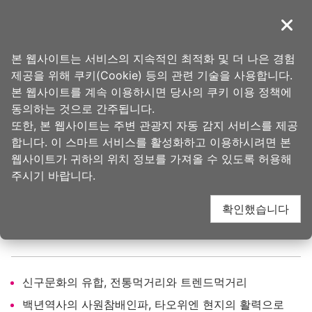
앵
커
導覽
닫기
로
타오위안의 아름다움
홈
>
가볼 곳
>
인기 관광 명소
이
본 웹사이트는 서비스의 지속적인 최적화 및 더 나은 경험
동
제공을 위해 쿠키(Cookie) 등의 관련 기술을 사용합니다.
타오위엔 기차역앞 상
본 웹사이트를 계속 이용하시면 당사의 쿠키 이용 정책에
동의하는 것으로 간주됩니다.
또한, 본 웹사이트는 주변 관광지 자동 감지 서비스를 제공
권(桃園火車站前商圈)
합니다. 이 스마트 서비스를 활성화하고 이용하시려면 본
웹사이트가 귀하의 위치 정보를 가져올 수 있도록 허용해
주시기 바랍니다.
업데이트 됨
2025-11-07
4306
人氣
확인했습니다
구매
신구문화의 유합, 전통먹거리와 트렌드먹거리
백년역사의 사원참배인파, 타오위엔 현지의 활력으로