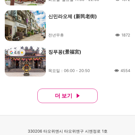
人氣
신민라오제 (新民老街)
전년무휴
1872
人氣
징푸꽁(景福宮)
4.6
목요일：06:00 - 20:50
4554
人氣
더 보기
330206 타오위엔시 타오위엔구 시엔정로 1호