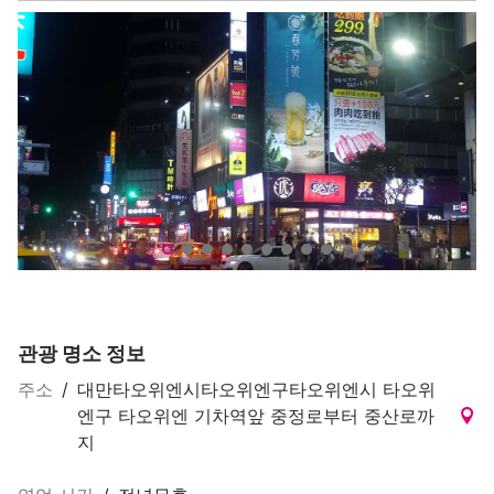
타오위엔 기차역앞 상권(桃園火車站前商圈)
타
관광 명소 정보
주소
/
대만타오위엔시타오위엔구타오위엔시 타오위
엔구 타오위엔 기차역앞 중정로부터 중산로까
지