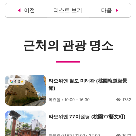
이전
리스트 보기
다음
근처의 관광 명소
타오위엔 철도 미래관 (桃園軌道願景
4.3
館)
목요일：10:00 – 16:30
1782
人氣
타오위엔 77이원딩 (桃園77藝文町)
화요일-일요일 11:00～22:00
1672