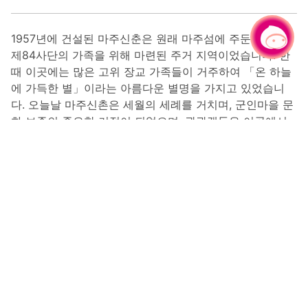
1957년에 건설된 마주신춘은 원래 마주섬에 주둔한 육군
채팅으로 문의하기
|
제84사단의 가족을 위해 마련된 주거 지역이었습니다. 한
때 이곳에는 많은 고위 장교 가족들이 거주하여 「온 하늘
에 가득한 별」이라는 아름다운 별명을 가지고 있었습니
다. 오늘날 마주신촌은 세월의 세례를 거치며, 군인마을 문
화 보존의 중요한 거점이 되었으며, 관광객들은 이곳에서
발걸음을 늦추고 천천히 음미해 볼 가치가 있습니다.
새롭게 태어난 줸춘(군인마을)문화의 역사와 창의
마주신춘의 독특한 매력은 온전하게 보존된 군인마을의 풍
모에 있으며, 숙소 공간의 설계에서 계급과 권력에 따른 배
치로 생활의 축소판을 명확하게 볼 수 있으며, 당시의 생활
상을 진솔하게 재현해 내고 있습니다. 타오위안 시정부는
2004년에 마주신춘을 역사 건축물로 등재하고 「복원과
활성화」라는 테마로 보수 공사를 진행하여, 이곳을 군인
마을 문화와 문화 창작이 융합된 성공적인 사례로 만들었
으며, 과거의 번영을 다시 한 번 활기차게 꽃 피울 수 있게