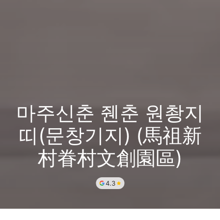
마주신춘 줸춘 원촹지
띠(문창기지) (馬祖新
村眷村文創園區)
4.3