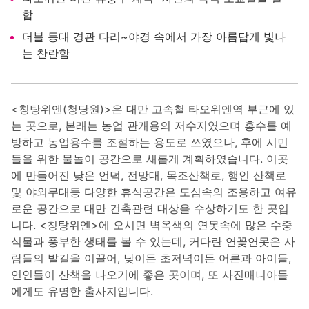
합
더블 등대 경관 다리~야경 속에서 가장 아름답게 빛나
는 찬란함
<칭탕위엔(청당원)>은 대만 고속철 타오위엔역 부근에 있
는 곳으로, 본래는 농업 관개용의 저수지였으며 홍수를 예
방하고 농업용수를 조절하는 용도로 쓰였으나, 후에 시민
들을 위한 물놀이 공간으로 새롭게 계획하였습니다. 이곳
에 만들어진 낮은 언덕, 전망대, 목조산책로, 행인 산책로
및 야외무대등 다양한 휴식공간은 도심속의 조용하고 여유
로운 공간으로 대만 건축관련 대상을 수상하기도 한 곳입
니다. <칭탕위엔>에 오시면 벽옥색의 연못속에 많은 수중
식물과 풍부한 생태를 볼 수 있는데, 커다란 연꽃연못은 사
람들의 발길을 이끌어, 낮이든 초저녁이든 어른과 아이들,
연인들이 산책을 나오기에 좋은 곳이며, 또 사진매니아들
에게도 유명한 출사지입니다.