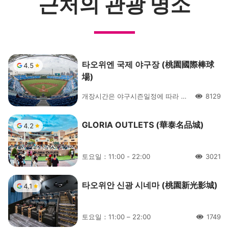
근처의 관광 명소
타오위엔 국제 야구장 (桃園國際棒球
4.5
場)
개장시간은 야구시즌일정에 따라 결정됩니다.
8129
人氣
GLORIA OUTLETS (華泰名品城)
4.2
토요일：11:00 - 22:00
3021
人氣
타오위안 신광 시네마 (桃園新光影城)
4.1
토요일：11:00 – 22:00
1749
人氣