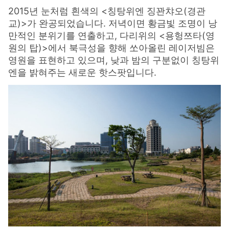
2015년 눈처럼 흰색의 <칭탕위엔 징꽌챠오(경관
교)>가 완공되었습니다. 저녁이면 황금빛 조명이 낭
만적인 분위기를 연출하고, 다리위의 <용헝쯔타(영
원의 탑)>에서 북극성을 향해 쏘아올린 레이저빔은
영원을 표현하고 있으며, 낮과 밤의 구분없이 칭탕위
엔을 밝혀주는 새로운 핫스팟입니다.