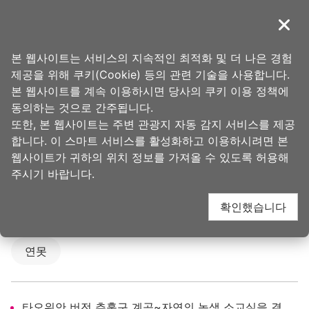
앵
커
導覽
닫기
로
타오위안의 아름다움
홈
>
가볼 곳
>
인기 관광 명소
이
본 웹사이트는 서비스의 지속적인 최적화 및 더 나은 경험
동
제공을 위해 쿠키(Cookie) 등의 관련 기술을 사용합니다.
칭탕위엔(청당원)(青塘
본 웹사이트를 계속 이용하시면 당사의 쿠키 이용 정책에
동의하는 것으로 간주됩니다.
또한, 본 웹사이트는 주변 관광지 자동 감지 서비스를 제공
園)
합니다. 이 스마트 서비스를 활성화하고 이용하시려면 본
웹사이트가 귀하의 위치 정보를 가져올 수 있도록 허용해
주시기 바랍니다.
4.4
확인했습니다
업데이트 됨
2025-06-25
4240
人氣
연못
타오위안 버전 츄훙구 계곡~자연의 녹색 소교실을 결