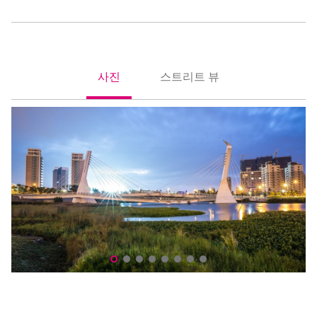
사진
스트리트 뷰
照片
街景
칭탕위엔(청당원)(青塘園)
칭