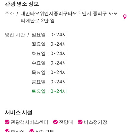
관광 명소 정보
주소
/
대만타오위엔시중리구타오위엔시 쫑리구 까오
티에난로 2단 옆
영업 시간
/
일요일：0~24시
월요일：0~24시
화요일：0~24시
수요일：0~24시
목요일：0~24시
금요일：0~24시
토요일：0~24시
서비스 시설
관광객서비스센터
전망대
버스정거장
화장실
산책보도