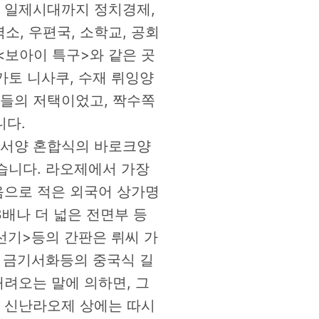
 일제시대까지 정치경제,
, 우편국, 소학교, 공회
<보아이 특구>와 같은 곳
가토 니사쿠, 수재 뤼잉양
들의 저택이었고, 짝수쪽
니다.
동서양 혼합식의 바로크양
습니다. 라오제에서 가장
음으로 적은 외국어 상가명
3배나 더 넓은 전면부 등
선기>등의 간판은 뤼씨 가
, 금기서화등의 중국식 길
려오는 말에 의하면, 그
 신난라오제 상에는 따시