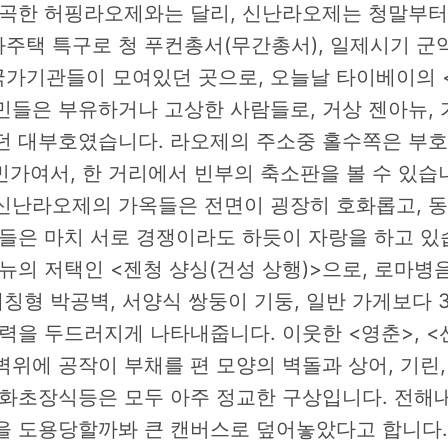
빼곡한 허핑라오제와는 달리, 신난라오제는 청말부터
택 특구로 청 푸컨총서(무간총서), 일제시기 군역소
 국가기관들이 모여있던 곳으로, 오늘날 타이베이의 
민들은 부유하거나 고상한 사람들로, 거상 젠아뉴, 
던 대부호였습니다. 라오제의 주소중 홀수쪽은 부호
 민가여서, 한 거리에서 빈부의 축소판을 볼 수 있습
신난라오제의 가옥들은 전면이 굉장히 호화롭고, 
판들은 마치 서로 경쟁이라도 하듯이 자랑을 하고 있
뉴의 저택인 <젠청 샹싱(건성 상행)>으로, 로마병
대칭형 박공벽, 서양식 쌍둥이 기둥, 일반 가게보다 
력을 두드러지게 나타내줍니다. 이웃한 <영춘>, <
벽위에 공작이 부채를 편 모양의 벽돌과 상어, 기린
 화초장식등은 모두 아주 정교한 구상입니다. 전해내
을 도용당할까봐 큰 캔버스로 덮어놓았다고 합니다.