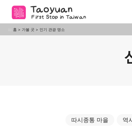
앵
커
로
이
타오위안의 아름다움
:::
홈
>
가볼 곳
>
인기 관광 명소
동
따시종통 마을
역