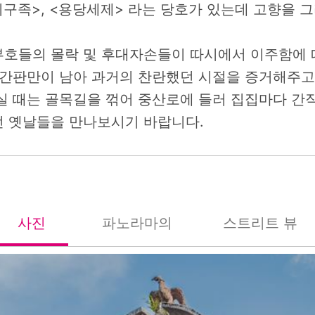
의구족>, <용당세제> 라는 당호가 있는데 고향을 
호들의 몰락 및 후대자손들이 따시에서 이주함에 
 간판만이 남아 과거의 찬란했던 시절을 증거해주고
실 때는 골목길을 꺾어 중산로에 들러 집집마다 간
 옛날들을 만나보시기 바랍니다.
사진
파노라마의
스트리트 뷰
照片
全景
街景