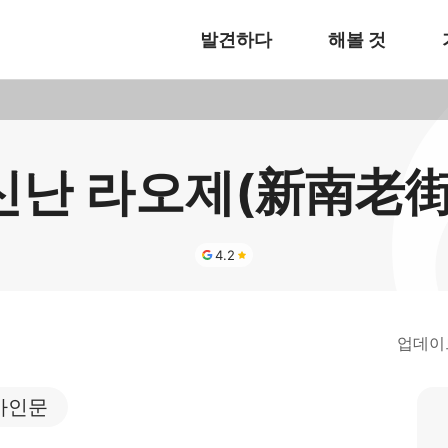
발견하다
해볼 것
신난 라오제(新南老街
4.2
업데이
사인문