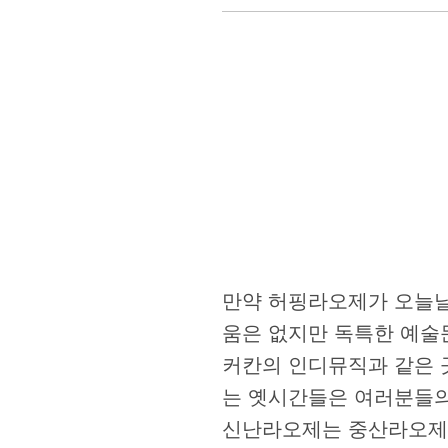
만약 허핑라오제가 오늘날
움은 없지만 독특한 예술
커칸의 인디뮤직과 같은 
는 옛시간들은 여러분들의
신난라오제는 중산라오제라