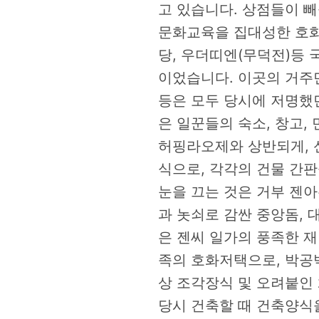
고 있습니다. 상점들이 
문화교육을 집대성한 호화주
당, 우더띠엔(무덕전)등
이었습니다. 이곳의 거주
등은 모두 당시에 저명했
은 일꾼들의 숙소, 창고,
허핑라오제와 상반되게, 
식으로, 각각의 건물 간
눈을 끄는 것은 거부 젠아
과 놋쇠로 감싼 중앙돔, 
은 젠씨 일가의 풍족한 재
족의 호화저택으로, 박공
상 조각장식 및 오려붙인
당시 건축할 때 건축양식