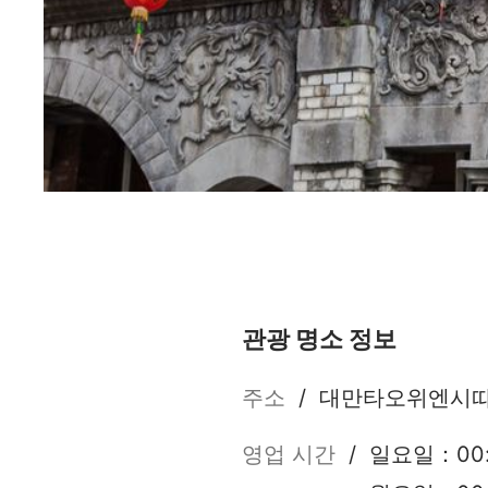
신난 라오제(新南老街)
관광 명소 정보
주소
/
대만타오위엔시따
영업 시간
/
일요일：00:0