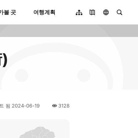
가볼 곳
여행계획
사이트 맵
여행지도
language
전체 텍
繁體中文
English
日本語
)
簡體中文
Indonesia
ไทย
Người việt nam
트 됨
2024-06-19
3128
人氣