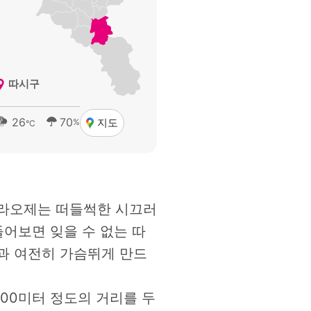
따시구
26
70
지도
%
°C
난라오제는 떠들썩한 시끄러
어보면 잊을 수 없는 따
과 여전히 가슴뛰게 만드
00미터 정도의 거리를 두