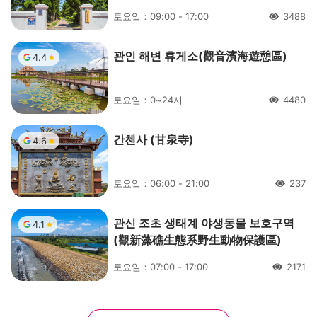
토요일：09:00 - 17:00
3488
人氣
꽌인 해변 휴게소(觀音濱海遊憩區)
4.4
토요일：0~24시
4480
人氣
간첸사 (甘泉寺)
4.6
토요일：06:00 - 21:00
237
人氣
관신 조초 생태계 야생동물 보호구역
4.1
(觀新藻礁生態系野生動物保護區)
토요일：07:00 - 17:00
2171
人氣