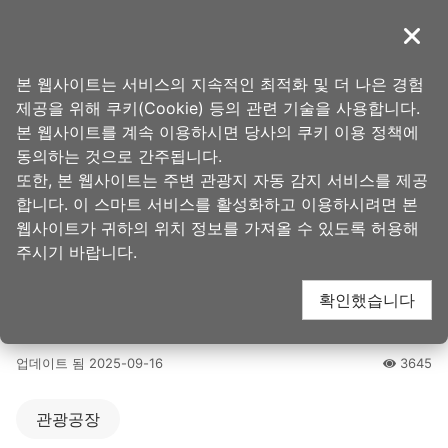
앵
커
導覽
닫기
로
타오위안의 아름다움
홈
>
가볼 곳
>
인기 관광 명소
이
본 웹사이트는 서비스의 지속적인 최적화 및 더 나은 경험
동
제공을 위해 쿠키(Cookie) 등의 관련 기술을 사용합니다.
중타이 환경자원교육센
본 웹사이트를 계속 이용하시면 당사의 쿠키 이용 정책에
동의하는 것으로 간주됩니다.
또한, 본 웹사이트는 주변 관광지 자동 감지 서비스를 제공
터 (中台環境資源教育
합니다. 이 스마트 서비스를 활성화하고 이용하시려면 본
웹사이트가 귀하의 위치 정보를 가져올 수 있도록 허용해
中心)
주시기 바랍니다.
확인했습니다
2.6
업데이트 됨
2025-09-16
3645
人氣
관광공장