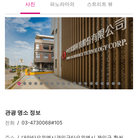
사진
파노라마의
스트리트 뷰
照片
全景
街景
중타이 환경교육자원센터(中台環境教育資源中心)
중
관광 명소 정보
전화
/
03-4730068#105
주소
/
대만타오위엔시관인구타오위엔시 꽌인구 환커