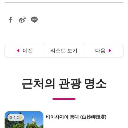
이전
리스트 보기
다음
근처의 관광 명소
바이샤지아 등대 (白沙岬燈塔)
4.2