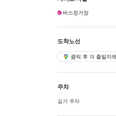
버스정거장
도착노선
클릭 후 각 출발지
주차
길가 주차