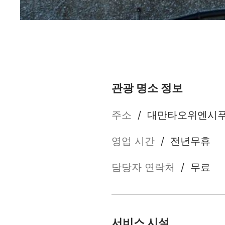
로마공로 자전거 전용도로(羅馬公路自行車路線)
관광 명소 정보
주소
/
대만타오위엔시푸
영업 시간
/
전년무휴
담당자 연락처
/
무료
서비스 시설