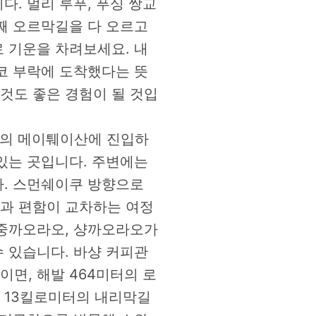
. 멀리 루푸, 푸싱 쌍교
째 오르막길을 다 오르고
 기운을 차려보세요. 내
코 부락에 도착했다는 뜻
것도 좋은 경험이 될 것입
터의 메이퉤이산에 진입하
있는 곳입니다. 주변에는
다. 스먼쉐이쿠 방향으로
과 편함이 교차하는 여정
 중까오라오, 샹까오라오가
 있습니다. 바샹 커피관
면, 해발 464미터의 로
 13킬로미터의 내리막길