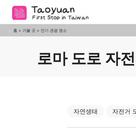
앵
커
로
이
타오위안의 아름다움
:::
홈
>
가볼 곳
>
인기 관광 명소
동
로마 도로 자전
자연생태
자전거 