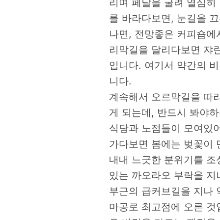
리며 페달을 굴려 열심히 
를 바라다보면, 눈길을 
나면, 전망좋은 커피숍에
리막길을 달리다보면 쟈란
입니다. 여기서 약간의 
니다.
계속해서 오르막길을 따라
게 되는데, 반드시 봐야
식당과 노점들이 모여있어
가다보면 봄에는 벚꽃이 
내내 느긋한 분위기를 조
있는 까오라오 부락을 지
부근의 급커브길을 지나 약
마공로 최고점에 오른 것