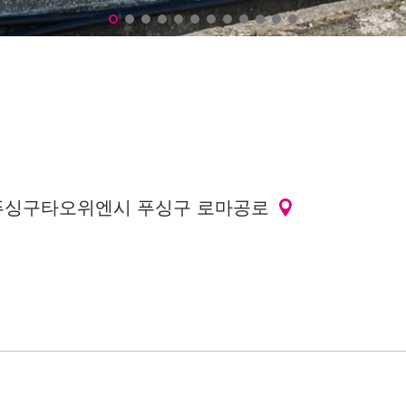
싱구타오위엔시 푸싱구 로마공로