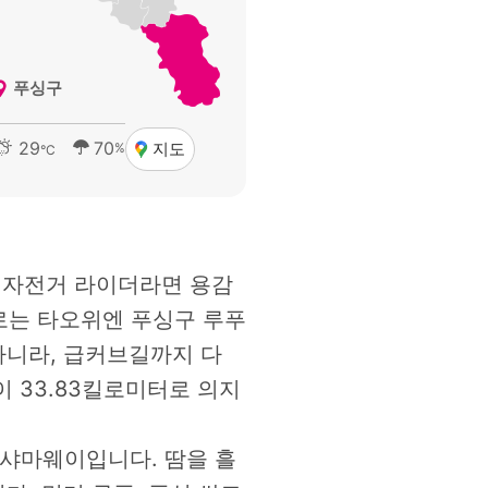
푸싱구
29
70
지도
%
°C
한 자전거 라이더라면 용감
으로는 타오위엔 푸싱구 루푸
아니라, 급커브길까지 다
 33.83킬로미터로 의지
 샤마웨이입니다. 땀을 흘