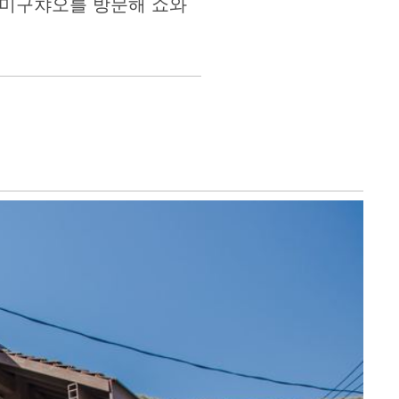
눠미구챠오를 방문해 쇼와