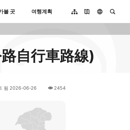
가볼 곳
여행계획
사이트 맵
여행지도
language
전체 텍
繁體中文
English
日本語
馬公路自行車路線)
簡體中文
Indonesia
ไทย
Người việt nam
트 됨
2026-06-26
2454
人氣