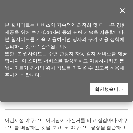
앵
커
導覽
닫기
로
타오위안의 아름다움
홈
>
가볼 곳
>
인기 관광 명소
이
본 웹사이트는 서비스의 지속적인 최적화 및 더 나은 경험
동
제공을 위해 쿠키(Cookie) 등의 관련 기술을 사용합니다.
야쿠르트 공장(養樂多
본 웹사이트를 계속 이용하시면 당사의 쿠키 이용 정책에
동의하는 것으로 간주됩니다.
또한, 본 웹사이트는 주변 관광지 자동 감지 서비스를 제공
工廠)
합니다. 이 스마트 서비스를 활성화하고 이용하시려면 본
웹사이트가 귀하의 위치 정보를 가져올 수 있도록 허용해
주시기 바랍니다.
업데이트 됨
2025-09-16
3990
人氣
확인했습니다
관광공장
어린시절 야쿠르트 어머님이 자전거를 타고 집집마다 야쿠
르트를 배달하는 것을 보고, 또 야쿠르트 공장을 참관하고