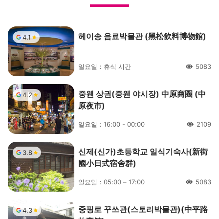
헤이송 음료박물관 (黑松飲料博物館)
4.1
일요일：휴식 시간
5083
人氣
중웬 상권(중웬 야시장) 中原商圈 (中
4.2
原夜市)
일요일：16:00 - 00:00
2109
人氣
신제(신가)초등학교 일식기숙사(新街
3.8
國小日式宿舍群)
일요일：05:00 – 17:00
5083
人氣
중핑로 꾸쓰관(스토리박물관)(中平路
4.3