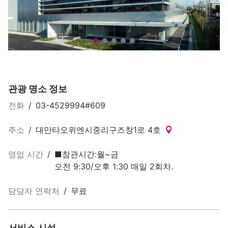
야쿠르트 공장(養樂多工廠)
야
관광 명소 정보
전화
/
03-4529994#609
주소
/
대만타오위엔시중리구즈창1로 4호
영업 시간
/
■참관시간:월~금
오전 9:30/오후 1:30 매일 2회차.
담당자 연락처
/
무료
서비스 시설