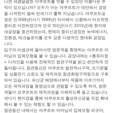
나면 새콤달콤한 야쿠르트를 맛볼 수 있었던 아름다운 추
억이 있으십니까? 모두가 아는 야쿠르트가 대만에서 경영
을 시작한지 벌써 반세기가 훌쩍 지났습니다. 야쿠르트공
장은 민국88년(서기 1999년) 타이베이 신좡에서 타오위엔
중리로 이전하였으며 민국 102년(서기 2013년)에 현지에
새공장을 중건하였는데, 현재의 중리신공장은 녹색에너지,
친환경, 테크놀로지를 모두 갖춘 다원적인 현대화 공장입
니다.
입구의 리셉션에 들어서면 방문객을 환영하는 야쿠르트 어
머님의 입체모형을 볼 수 있습니다. 공장내에는 <통유리창
> 디자인을 사용해 전체적인 참관구역을 밝고 편안하게 만
들어줍니다. 참관동선은 야쿠르트 발전역사구역, 조기문물
및 상품전기 쇼윈도 및 제작과정 참관회랑구역등으로 구회
되어 있습니다. 유산균 배양에서부터 제품에 이르기까지
모든 제작과정을 동영상으로 관람할 수 있도록 하여, 방문
객들이 요쿠르트의 제작과정을 이해하도록 돕고 있습니다.
게다가 현미경을 통해 야쿠르트의 활성유산균을 직접 확대
해서 볼 수 있는 체험도 할 수 있습니다.
참관동선 내에서는 야쿠르트 어머님의 입체모형 피규어,