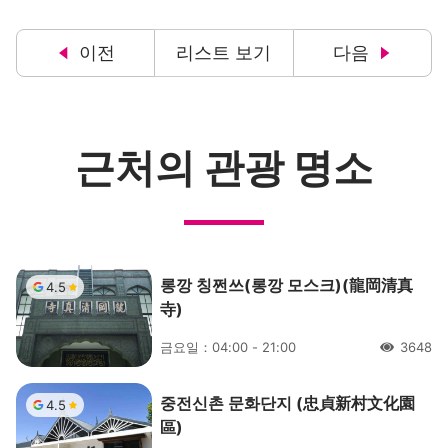
이전
리스트 보기
다음
근처의 관광 명소
롱깡 칭쩐쓰(롱깡 모스크)(龍岡清真
4.5
寺)
금요일：04:00 - 21:00
3648
人氣
중전신촌 문화단지 (忠貞新村文化園
4.5
區)