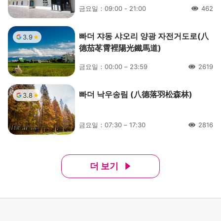
금요일：09:00 - 21:00
462
人氣
빠더 쟈동 샤오리 양광 자전거도로(八
3.9
德茄苳霄裡陽光鐵馬道)
금요일：00:00 – 23:59
2619
人氣
빠더 낙우송림 (八德落羽松森林)
3.8
금요일：07:30 – 17:30
2816
人氣
더 보기