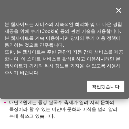
앵
커
導覽
닫기
로
타오위안의 아름다움
홈
>
가볼 곳
>
인기 관광 명소
이
본 웹사이트는 서비스의 지속적인 최적화 및 더 나은 경험
동
제공을 위해 쿠키(Cookie) 등의 관련 기술을 사용합니다.
중전 상권 (忠貞商圈)
본 웹사이트를 계속 이용하시면 당사의 쿠키 이용 정책에
동의하는 것으로 간주됩니다.
또한, 본 웹사이트는 주변 관광지 자동 감지 서비스를 제공
합니다. 이 스마트 서비스를 활성화하고 이용하시려면 본
업데이트 됨
2025-08-22
1672
웹사이트가 귀하의 위치 정보를 가져올 수 있도록 허용해
人氣
주시기 바랍니다.
구매
확인했습니다
매년 4월에는 룽강 쌀국수 축제가 열려 지역 문화의
특징이라 할 수 있는 미얀마 문화와 미식을 널리 알리
는데 힘쓰고 있습니다.