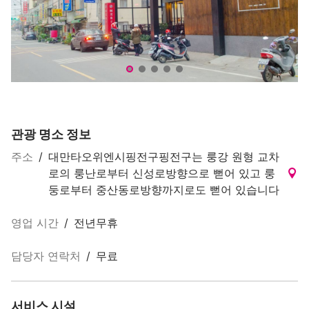
知名連鎖米干餐廳
商
관광 명소 정보
주소
/
대만타오위엔시핑전구핑전구는 룽강 원형 교차
로의 룽난로부터 신성로방향으로 뻗어 있고 룽
둥로부터 중산동로방향까지로도 뻗어 있습니다
영업 시간
/
전년무휴
담당자 연락처
/
무료
서비스 시설