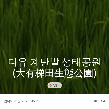
다유 계단밭 생태공원
(大有梯田生態公園)
4.5
업데이트 됨
2026-05-21
1694
人氣