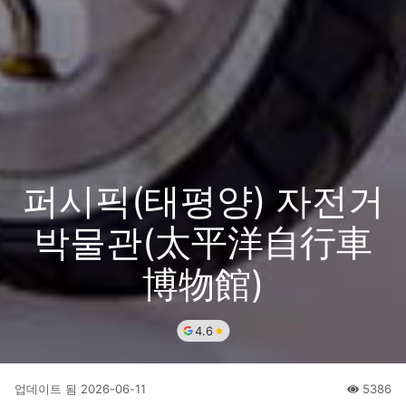
퍼시픽(태평양) 자전거
박물관(太平洋自行車
博物館)
4.6
업데이트 됨
2026-06-11
5386
人氣