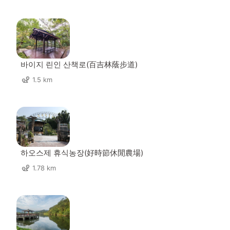
바이지 린인 산책로(百吉林蔭步道)
1.5 km
하오스제 휴식농장(好時節休閒農場)
1.78 km