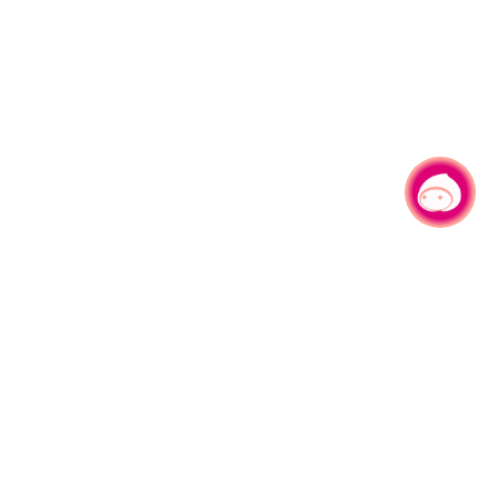
채팅으로 문의하기
330206 타오위엔시 타오위엔구 시엔정로 1호
전화：+886-3-332-2101#6209