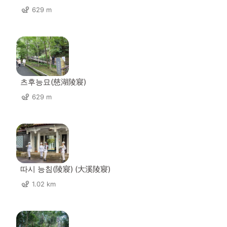
629 m
츠후능묘(慈湖陵寢)
629 m
따시 능침(陵寢) (大溪陵寢)
1.02 km