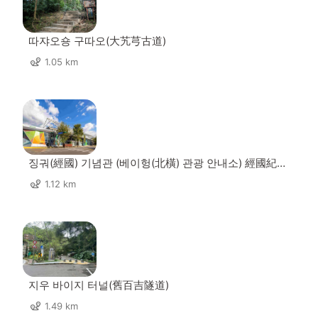
따쟈오숑 구따오(大艽芎古道)
1.05 km
징궈(經國) 기념관 (베이헝(北橫) 관광 안내소) 經國紀念
館﹙北橫遊客中心﹚
1.12 km
지우 바이지 터널(舊百吉隧道)
1.49 km