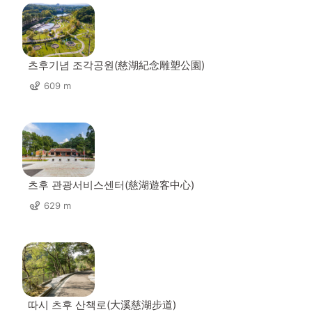
츠후기념 조각공원(慈湖紀念雕塑公園)
609 m
츠후 관광서비스센터(慈湖遊客中心)
629 m
따시 츠후 산책로(大溪慈湖步道)