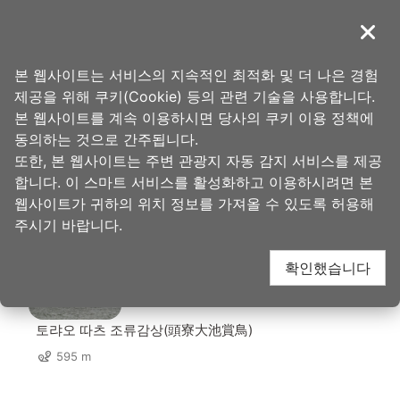
앵
커
導覽
닫기
로
타오위안의 아름다움
홈
>
가볼 곳
>
푸티엔 화원농장(富田花園農場)
이
본 웹사이트는 서비스의 지속적인 최적화 및 더 나은 경험
동
제공을 위해 쿠키(Cookie) 등의 관련 기술을 사용합니다.
푸티엔 화원농장(富田
본 웹사이트를 계속 이용하시면 당사의 쿠키 이용 정책에
동의하는 것으로 간주됩니다.
또한, 본 웹사이트는 주변 관광지 자동 감지 서비스를 제공
花園農場) 주변 관광지
합니다. 이 스마트 서비스를 활성화하고 이용하시려면 본
웹사이트가 귀하의 위치 정보를 가져올 수 있도록 허용해
주시기 바랍니다.
54 관광 명소
확인했습니다
토랴오 따츠 조류감상(頭寮大池賞鳥)
595 m