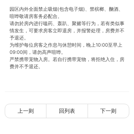
园区内外全面禁止吸烟(包含电子烟)、禁槟榔、酗酒、
【进退房时间】
喧哗敬请房客务必配合。
进房时间：下午15:00以後。
请勿於房内进行嗑药、轰趴、聚赌等行为，若有类似事
退房时间：上午11:00以前。
情发生，可要求房客立即退房，并报警处理，房费并不
予退还。
【贴心小叮咛】
为维护每位房客之作息与休憩时间，晚上10:00至早上
●本民宿采电话预约订房，接受电话预约订房时间为
09:00间，请勿高声喧哗。
10:00~18:00。
严禁携带宠物入房。若自行携带宠物，将拒绝入住，房
●停车场可供房客免费泊车及免收住宿当日的入园门票
费并不予退还。
费
●山上气候较低，日夜温差大，请自备御寒衣物。
●附免费早餐： AM8:0~AM9:30。
上一则
回列表
下一则