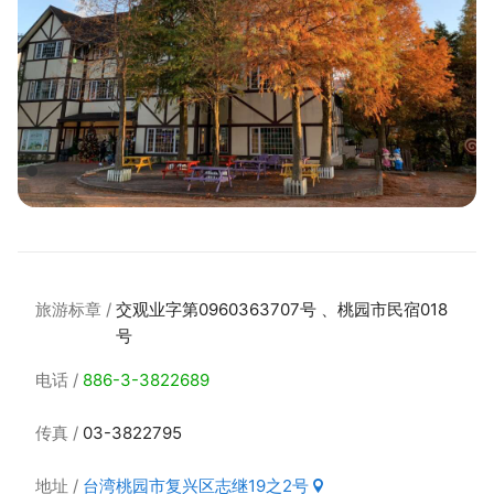
旅游标章
交观业字第0960363707号 、桃园市民宿018
号
电话
886-3-3822689
传真
03-3822795
地址
台湾桃园市复兴区志继19之2号