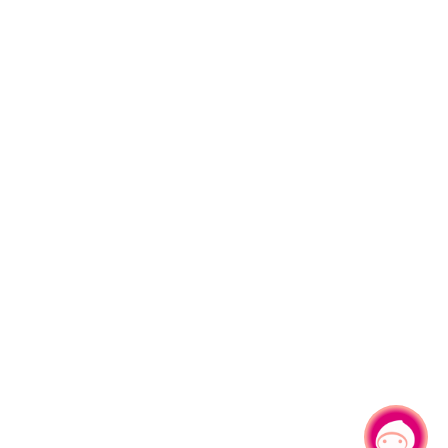
有事问小桃，一起游桃园
|