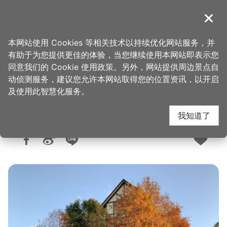
跳
到
導覽
关闭
主
桃园观光导览网
首页
>
想去的地方
>
住宿
>
旅馆与民宿
要
本网站使用 Cookies 等相关技术以持续优化网站服务，并
内
有助于为您提供更佳的体验，当您继续使用本网站即表示您
容
同意我们的 Cookie 使用政策。另外，网站提供周边景点自
绿光森林
区
动侦测服务，建议您允许本网站取得您的位置资讯，以开启
块
及使用此智慧化服务。
我知道了
人气：2万
更新：2025-09-09
发布：2015-03-23