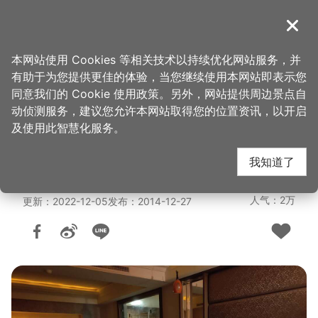
跳
到
導覽
关闭
主
桃园观光导览网
首页
>
想去的地方
>
住宿
>
旅馆与民宿
要
本网站使用 Cookies 等相关技术以持续优化网站服务，并
内
有助于为您提供更佳的体验，当您继续使用本网站即表示您
容
碧云天汽车旅馆（龟山
同意我们的 Cookie 使用政策。另外，网站提供周边景点自
区
动侦测服务，建议您允许本网站取得您的位置资讯，以开启
块
及使用此智慧化服务。
馆）
我知道了
人气：2万
更新：2022-12-05
发布：2014-12-27