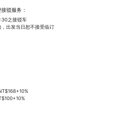
费接驳服务：
乐」，依这样的概念打造享乐文旅。
2:30之接驳车
约，出发当日恕不接受临订
地，安心旅程，写下属於您的旅行章节。
$168+10%
100+10%