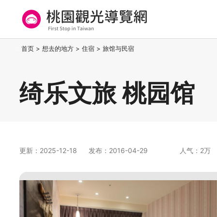
跳
到
主
要
桃园观光导览网
:::
首页
>
想去的地方
>
住宿
>
旅馆与民宿
内
容
区
绮乐文旅 桃园馆
块
更新：2025-12-18
发布：2016-04-29
人气：2万