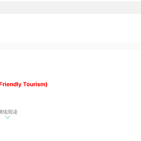
ndly Tourism)
泼年轻的品牌，
继续阅读
造放松与温暖的空间，