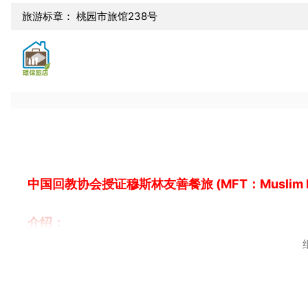
旅游标章： 桃园市旅馆238号
中国回教协会授证穆斯林友善餐旅 (MFT：Muslim Frie
介绍：
享乐文旅饭店集团Hedo Hotel Group，一个活
秉持着●创新活力●待客如亲●享受欢乐的宗旨营