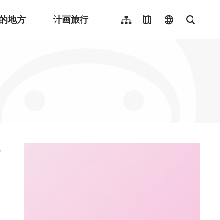
的地方
计画旅行
网站导览
地图导览
language
全文检
繁體中文
English
日本語
한국어
Indonesia
ไทย
Người việt nam
:::