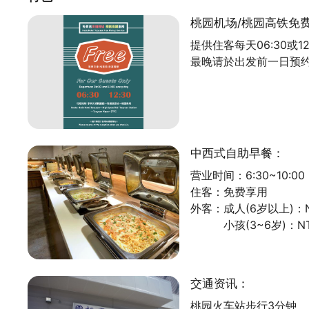
桃园机场/桃园高铁免
我们不标榜独特强烈的风格，而是「轻松自在的玩
提供住客每天06:30或1
并且以平实价格诚挚地欢迎每一位造访的旅客，
最晚请於出发前一日预
让您在旅行探索之余，可以拥有一个休息片刻的基
享乐文旅 Hedo Hotel
让您享乐台湾，看见世界。
中西式自助早餐：
营业时间：6:30~10:00
住客：免费享用
外客：成人(6岁以上)：NT
小孩(3~6岁)：NT$
交通资讯：
桃园火车站步行3分钟