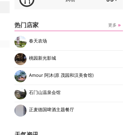
热门店家
更多
春天农场
桃园新光影城
Amour 阿沐(原 茂园和汉美食馆)
石门山温泉会馆
正麦德国啤酒主题餐厅
天气资讯