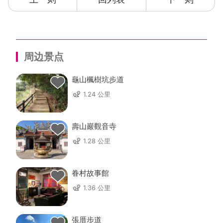
易，您可以轻松的指定本旅馆入住日期及房型。坚持服
务与用心是亚雅典春天对顾客的承诺，您的再次造访将
是对於桃园龟山亚典春天汽车旅馆的最佳鼓励。桃园饭
店找亚典春天，桃园龟山亚典春天汽车旅馆会是您桃园
周边景点
旅游住宿好选择。
龜山楓樹坑步道
1.24 公里
壽山巖觀音寺
1.28 公里
眷村故事館
1.36 公里
張厝步道