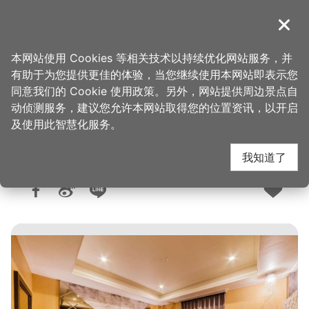
跳
到
導覽
关闭
主
桃园观光导览网
首页
>
想去的地方
>
住宿
>
旅馆与民宿
要
本网站使用 Cookies 等相关技术以持续优化网站服务，并
内
有助于为您提供更佳的体验，当您继续使用本网站即表示您
容
同意我们的 Cookie 使用政策。另外，网站提供周边景点自
亚典春天汽车旅馆
区
动侦测服务，建议您允许本网站取得您的位置资讯，以开启
块
及使用此智慧化服务。
我知道了
人气：1.5万
更新：2022-12-05
发布：2014-12-27