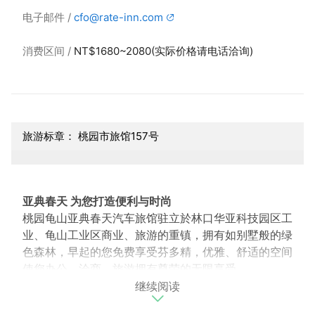
电子邮件
cfo@rate-inn.com
消费区间
NT$1680~2080(实际价格请电话洽询)
旅游标章： 桃园市旅馆157号
亚典春天 为您打造便利与时尚
桃园龟山亚典春天汽车旅馆驻立於林口华亚科技园区工
业、龟山工业区商业、旅游的重镇，拥有如别墅般的绿
色森林，早起的您免费享受芬多精，优雅、舒适的空间
使您办公、洽商、旅游拥有尊荣的无限享受。
继续阅读
提供您最便利的住宿服务 最超值的休憩体验