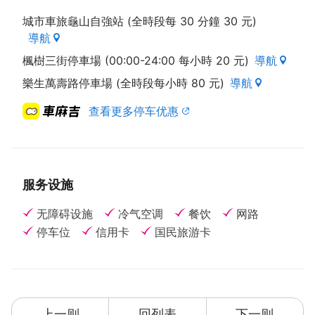
车旅馆，舒适的大床与淋浴设备是为您解除压力的最快
城市車旅龜山自強站 (全時段每 30 分鐘 30 元)
方式，细腻的住宿品质，完美亲切的经营理念，您的满
導航
意更是桃园龟山亚典春天汽车旅馆的工作目标。桃园龟
山亚典春天汽车旅馆是您到桃园洽公、访友、旅游的第
楓樹三街停車場 (00:00-24:00 每小時 20 元)
導航
二个家！在这里你可完全的保有隐私，隔绝与外界的喧
樂生萬壽路停車場 (全時段每小時 80 元)
導航
闹，桃园龟山亚典春天汽车旅馆坚持给您最好的桃园住
宿体验。
查看更多停车优惠
亚典春天邀您细心体会 桃园风光
桃园龟山亚典春天汽车旅馆位於桃园市龟山区，附近景
点有巨蛋、中正艺文园区、铭传大学、回龙龙华大学、
服务设施
林口体育园区、林口警察大学、虎头山公园、石门水
库、小人国、台湾桃园国际机场、永安海滨公园、龙溪
无障碍设施
冷气空调
餐饮
网路
花园、龙珠湾渡假中心、观音海水浴场、中原大学、蒋
停车位
信用卡
国民旅游卡
公纪念堂、妙法寺、埔心牧场。入住桃园龟山亚典春天
汽车旅馆，您可以在饭店内轻松悠闲地度过一天，也可
以走访周边的美景风光。
桃园龟山亚典春天汽车旅馆己经使用饭店即时线上系
统，使顾客用餐方便以及住宿便利，透过安全的线上交
上一则
回列表
下一则