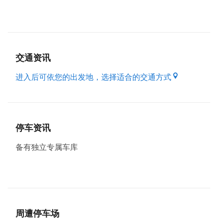
桃园龟山亚典春天汽车旅馆时尚、简约、明亮的空间提
供您多间充满想像与舒适的客房，宽敞的大床，柔和的
灯光，配上高级的备品，让您享受与恋人相处时的浪漫
气氛。桃园龟山亚典春天汽车旅馆为了体贴商务人士，
客房还附设了宽频上网服务，您可以自备手提电脑，就
交通资讯
可以在享有悠闲的同时，还能够与世界同步接轨无时
差，为您掌握商场致胜先机。此外桃园龟山亚典春天汽
进入后可依您的出发地，选择适合的交通方式
车旅馆还有舒压按摩浴缸、让您入住亚典春天享有绝对
温馨、并为您打造温馨的绿色假期。
桃园龟山亚典春天汽车旅馆，客房提供宽频上网服务，
并免费提供您阳光活力中西式早餐，如果您需要加人请
停车资讯
於现场付费。
备有独立专属车库
提供您住宿洽公 享受便利优闲
桃园龟山亚典春天汽车旅馆，交通便利、购物方便，享
有得天独厚的舒适与宁静，在这无论是洽商或渡假，都
能享受如家一般自在舒适的恬静空间，给您宾至如归的
感受。桃园龟山亚典春天汽车旅馆提供现代化的设备与
服务，让在您忙碌一天之後，回到桃园龟山亚典春天汽
周遭停车场