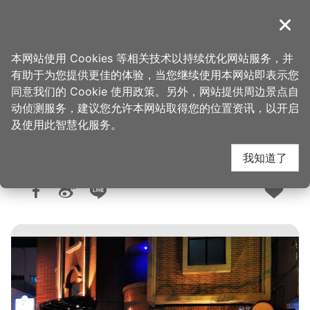
跳
到
導覽
关闭
主
桃园观光导览网
首页
>
想去的地方
>
住宿
>
旅馆与民宿
要
本网站使用 Cookies 等相关技术以持续优化网站服务，并
内
有助于为您提供更佳的体验，当您继续使用本网站即表示您
容
同意我们的 Cookie 使用政策。另外，网站提供周边景点自
欧帝花园商旅
区
动侦测服务，建议您允许本网站取得您的位置资讯，以开启
块
及使用此智慧化服务。
我知道了
人气：7862
更新：2022-12-05
发布：2008-10-20