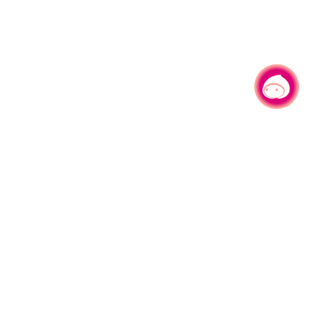
有事问小桃，一起游桃园
330206 桃园市桃园区县府路1号
电话：(03)332-2101#6209
服务时间：週一至週五
上午8:00至12:00 下午13:00至17:00