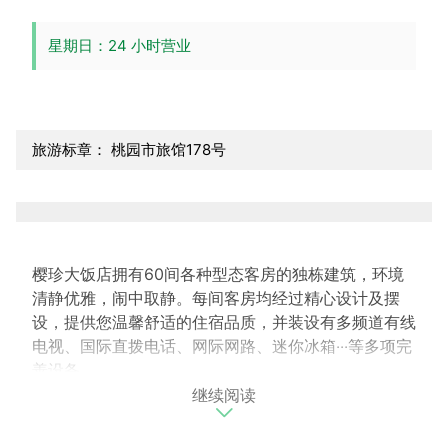
星期日：24 小时营业
旅游标章： 桃园市旅馆178号
樱珍大饭店拥有60间各种型态客房的独栋建筑，环境
清静优雅，闹中取静。每间客房均经过精心设计及摆
设，提供您温馨舒适的住宿品质，并装设有多频道有线
电视、国际直拨电话、网际网路、迷你冰箱‧‧‧等多项完
善设备。
继续阅读
一楼设有接待大厅和咖啡吧及现代化商务中心，提供商
务人士贴心的服务。这里是商务与观光同时俱备的饭
店，临近桃园火车站市中心、桃园巨蛋体育馆、龟山工