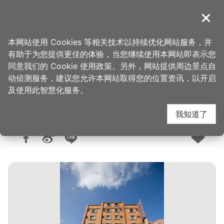
跳
到
導覽
关闭
主
桃园观光导览网
首页
>
想去的地方
>
住宿
>
旅馆与民宿
要
本网站使用 Cookies 等相关技术以持续优化网站服务，并
内
有助于为您提供更佳的体验，当您继续使用本网站即表示您
容
同意我们的 Cookie 使用政策。另外，网站提供周边景点自
樱珍大饭店(2星)
区
动侦测服务，建议您允许本网站取得您的位置资讯，以开启
块
及使用此智慧化服务。
我知道了
人气：1.7万
更新：2025-05-20
发布：2008-10-20