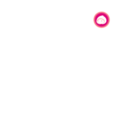
有事问小桃，一起游桃园
|
330206 桃园市桃园区县府路1号
电话：(03)332-2101#6209
服务时间：週一至週五
上午8:00至12:00 下午13:00至17:00