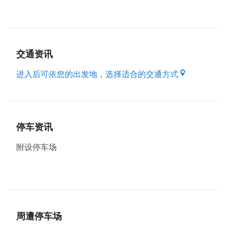
业区、中正国际机场。饭店附近商店邻立，有许多的餐
饮店家、水果店、便利店、药妆店。生活机能完善，满
足每一位旅客食衣住行的需求。
交通资讯
进入后可依您的出发地，选择适合的交通方式
停车资讯
附设停车场
周遭停车场