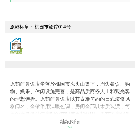
旅游标章： 桃园市旅馆014号
原鹤商务饭店坐落於桃园市虎头山篱下，周边餐饮、购
物、娱乐、休闲设施完善，是高品质商务人士和观光客
的理想选择。原鹤商务饭店以其素雅简约的日式装修风
格闻名，全馆采用温暖色调，房间全部以木质装潢，简
单的线条设计使房间的空间感更加鲜明。所有客房配备
继续阅读
无线wifi，浴缸及独立淋浴，中央空调、led电视机、
小冰箱以及私人保险箱服务，并采用pierre cardin洗浴
用品以及赠送瓶装水，力求为顾客提供最优质的服务。