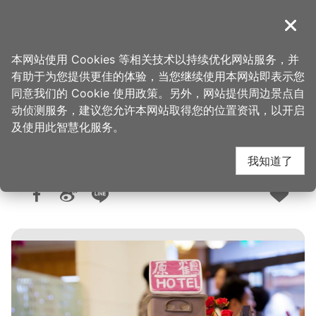
跳
到
導覽
关闭
主
桃园观光导览网
首页
>
想去的地方
>
住宿
>
旅馆与民宿
要
本网站使用 Cookies 等相关技术以持续优化网站服务，并
内
有助于为您提供更佳的体验，当您继续使用本网站即表示您
容
同意我们的 Cookie 使用政策。另外，网站提供周边景点自
原鹤旅馆
区
动侦测服务，建议您允许本网站取得您的位置资讯，以开启
块
及使用此智慧化服务。
我知道了
人气：2.4万
更新：2025-12-30
发布：2014-12-27