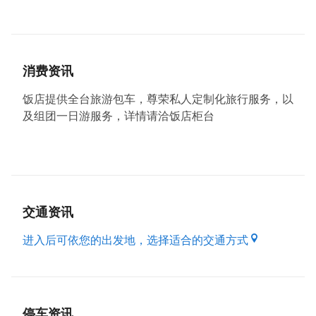
饭店周边交通便利，距离高速公路交流道距离仅为3公
里，距离桃园国际机场约为18公里，计程车程仅为20
分钟。行人步行五分钟可至公交车站搭乘巴士前往台北
消费资讯
市中心，而步行十分钟即可搭乘桃园客运大巴往返机
场。周边有新光三越百货公司，大有商圈，夜市，生活
饭店提供全台旅游包车，尊荣私人定制化旅行服务，以
超市，便利商店，电讯公司，邮局，银行甚至药局，宾
及组团一日游服务，详情请洽饭店柜台
客还可以尽情享用日式料理，西式餐点，甚至台湾特色
食物和传统小吃。
此商务饭店提供24小时的中、英、日文服务，提供交
通咨询与旅游建议。同时提供免费停车场，亦提供代叫
计程车以及专属司机付费接送业务。一楼大厅每天早上
交通资讯
免费供应品种丰富的自助中西式早餐，小吧台全天候提
进入后可依您的出发地，选择适合的交通方式
供免费意式咖啡、红茶、小点心，以及wifi，贵客们可
在大厅或者小花园享受悠闲舒适的时光。
停车资讯