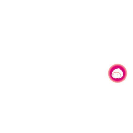
有事问小桃，一起游桃园