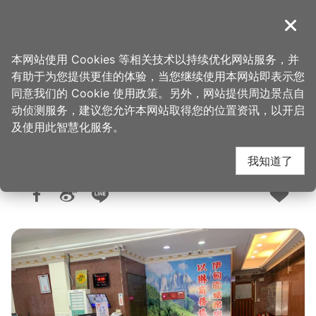
跳
到
導覽
关闭
主
桃园观光导览网
首页
>
想去的地方
>
住宿
>
旅馆与民宿
要
本网站使用 Cookies 等相关技术以持续优化网站服务，并
内
有助于为您提供更佳的体验，当您继续使用本网站即表示您
容
同意我们的 Cookie 使用政策。另外，网站提供周边景点自
以琳商务旅馆
区
动侦测服务，建议您允许本网站取得您的位置资讯，以开启
块
及使用此智慧化服务。
我知道了
人气：7750
更新：2026-02-23
发布：2018-08-22