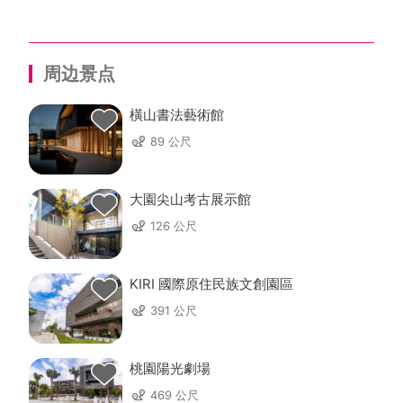
周边景点
橫山書法藝術館
89 公尺
大園尖山考古展示館
126 公尺
KIRI 國際原住民族文創園區
391 公尺
桃園陽光劇場
469 公尺