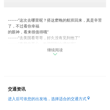
------“这次去哪里呢？搭这麽晚的航班回来，真是辛苦
了，不过看你幸福
的眼神，看来很值得哦”
------“去美国看哥哥，好久没有见到他了”
------“真替你开心，欢迎回到台湾的家”
继续阅读
------“看您疲惫的眼神，是您坐太久飞机了吗？”
------“是啊，飞了20多个小时，这次去南非，看到了
很多斑马和长颈鹿”
------“哇，那一定很酷吧，赶快去洗个澡休息一下吧，
等下再喝咖啡聊。”
-----”Hi, welcome to Taiwan, is it your first time
coming to Taiwan and how
交通资讯
long is your flight?”
-----”Yes, first time come and it is so exciting for
进入后可依您的出发地，选择适合的交通方式
this travel” -
----”Have a good night, if you can not sleep