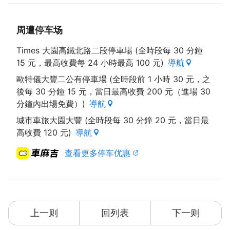
because of jet lag, you can enjoy
the coffee with me.”
周遭停车场
-----”Thank you, have a good night”
每天发生在豆子一家的事情，都让我们充满期待。让我
Times 大園高鐵北路二段停車場 (全時段每 30 分鐘
们看到，您出发前
15 元，最高收費每 24 小時最高 100 元)
導航
雀跃，也看到回到台湾时候的疲惫和满足；让我们看到
歐特儀大豐二公有停車場 (全時段前 1 小時 30 元，之
第一次来到台湾的
後每 30 分鐘 15 元，當日最高收費 200 元（進場 30
欣喜，也让我们看到您旅行完想要回家的心情。 当我
分鐘內出場免費）)
導航
们看到’每一个你‘从
世界的任何一个角落飞到台湾的时候，所带给我们的感
城市車旅大園大豐 (全時段每 30 分鐘 20 元，當日最
触都是收获。同时
高收費 120 元)
導航
，我们也希望在这里留下您对台湾的最後印象。这是一
查看更多停车优惠
对流浪夫妻回到台
湾创办的背包客旅馆，因爲流浪过，所以懂得流浪者的
追寻和期许，因爲
流浪过所以懂得流浪的需求和寻找。来豆子一家喝杯咖
啡聊聊是非吧.........
上一则
回列表
下一则