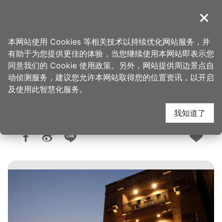
跳
到
導覽
关闭
主
桃园观光导览网
首页
>
想去的地方
>
住宿
>
旅馆与民宿
要
本网站使用 Cookies 等相关技术以持续优化网站服务，并
内
有助于为您提供更佳的体验，当您继续使用本网站即表示您
容
同意我们的 Cookie 使用政策。另外，网站提供周边景点自
豆子一家轻旅
区
动侦测服务，建议您允许本网站取得您的位置资讯，以开启
块
及使用此智慧化服务。
我知道了
人气：1.3万
更新：2026-01-27
发布：2019-04-15