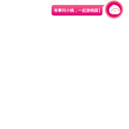
有事问小桃，一起游桃园
330206 桃园市桃园区县府路1号
电话：(03)332-2101#6209
服务时间：週一至週五
上午8:00至12:00 下午13:00至17:00
网站导览
资讯安全政策