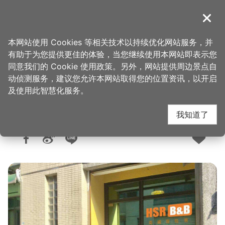
跳
到
導覽
关闭
主
桃园观光导览网
首页
>
想去的地方
>
住宿
>
旅馆与民宿
要
本网站使用 Cookies 等相关技术以持续优化网站服务，并
内
有助于为您提供更佳的体验，当您继续使用本网站即表示您
容
同意我们的 Cookie 使用政策。另外，网站提供周边景点自
高铁背包客
区
动侦测服务，建议您允许本网站取得您的位置资讯，以开启
块
及使用此智慧化服务。
我知道了
人气：8785
更新：2025-09-09
发布：2019-07-31