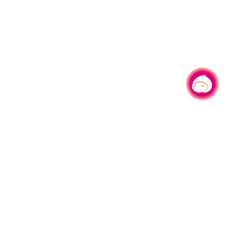
有事问小桃，一起游桃园
|
330206 桃园市桃园区县府路1号
电话：(03)332-2101#6209