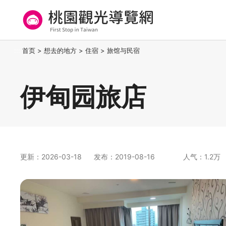
跳
到
主
要
桃园观光导览网
:::
首页
>
想去的地方
>
住宿
>
旅馆与民宿
内
容
区
伊甸园旅店
块
更新：2026-03-18
发布：2019-08-16
人气：1.2万