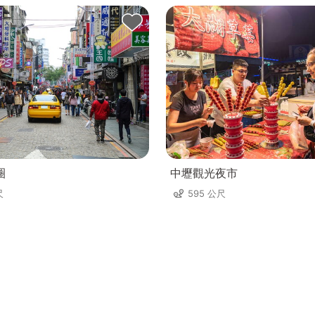
圈
中壢觀光夜市
尺
595 公尺