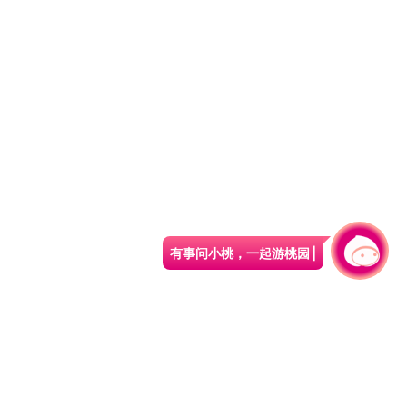
有事问小桃，一起游桃园
|