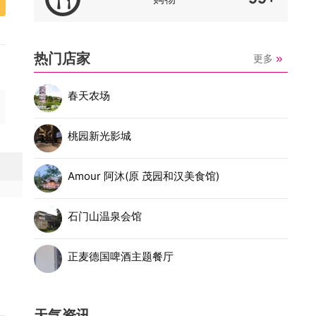
热门店家
更多
春天农场
桃园新光影城
Amour 阿沐(原 茂园和汉美食馆)
石门山温泉会馆
正麦德国啤酒主题餐厅
天气资讯