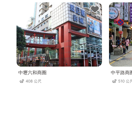
中壢六和商圈
中平路商
408 公尺
510 公