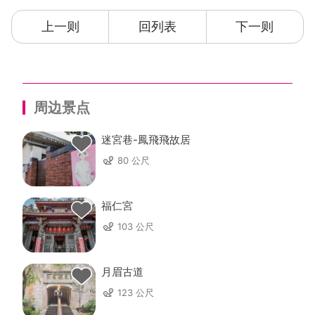
上一则
回列表
下一则
周边景点
迷宮巷-鳳飛飛故居
80 公尺
福仁宮
103 公尺
月眉古道
123 公尺