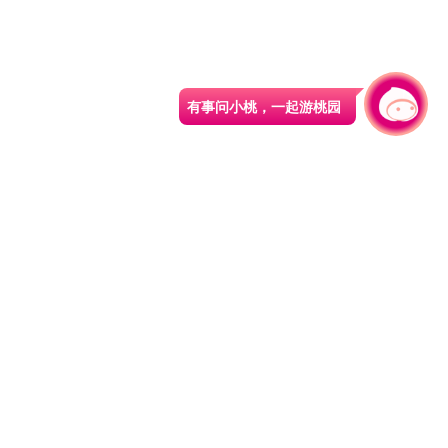
有事问小桃，一起游桃园
|
330206 桃园市桃园区县府路1号
电话：(03)332-2101#6209
服务时间：週一至週五
上午8:00至12:00 下午13:00至17:00