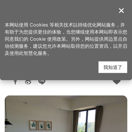
跳
到
導覽
关闭
主
桃园观光导览网
首页
>
想去的地方
>
住宿
>
旅馆与民宿
要
本网站使用 Cookies 等相关技术以持续优化网站服务，并
内
有助于为您提供更佳的体验，当您继续使用本网站即表示您
容
同意我们的 Cookie 使用政策。另外，网站提供周边景点自
巷里闲
区
动侦测服务，建议您允许本网站取得您的位置资讯，以开启
块
及使用此智慧化服务。
我知道了
人气：5328
更新：2026-05-20
发布：2019-09-06