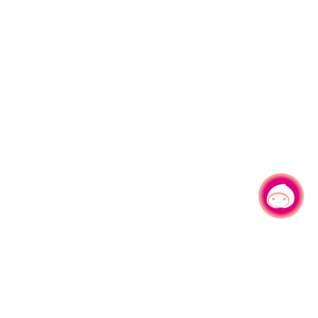
有事问小桃，一起游桃园
|