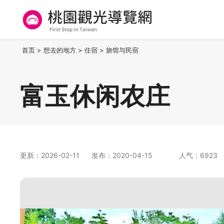
跳
到
主
要
桃园观光导览网
:::
首页
>
想去的地方
>
住宿
>
旅馆与民宿
内
容
区
富玉休闲农庄
块
更新：2026-02-11
发布：2020-04-15
人气：6923