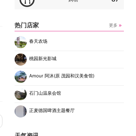
热门店家
更多
春天农场
桃园新光影城
Amour 阿沐(原 茂园和汉美食馆)
石门山温泉会馆
正麦德国啤酒主题餐厅
天气资讯