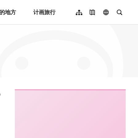
的地方
计画旅行
网站导览
地图导览
language
全文检
繁體中文
English
日本語
한국어
Indonesia
ไทย
Người việt nam
:::