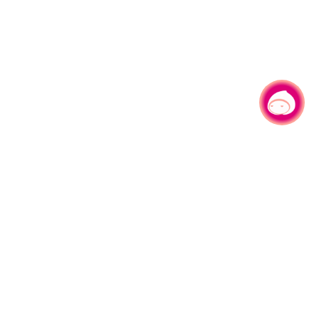
有事问小桃，一起游桃园
|
园区县府路1号
网站导览
1#6209
资讯安全政策