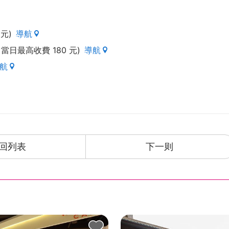
惯的想法作法，都随之产生结构变化，我们更珍惜与家人相
成为纾压的最好出口，与其等待远行，不如利用空档，随
小，却水草丰美舒适宜人，是日常生活里轻易可得的⼀扇
元)
導航
FULTEL，绝非寻常的全新旅宿体验，结合圆融练达的高
，當日最高收費 180 元)
導航
le)、专业而温暖的尊荣礼遇，自即日起献给懂得欣赏的您。
航
回列表
下一则