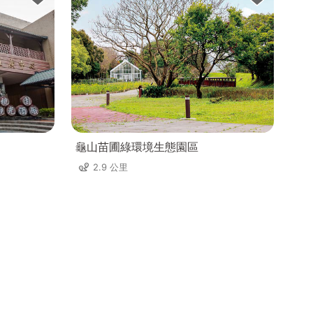
龜山苗圃綠環境生態園區
2.9 公里