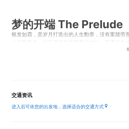
梦的开端 The Prelude
银发如霜，是岁月打造出的人生勳章，没有案牍劳
人们常聚首，这正是悦徕馆萌芽的伊始，万事起头
辛。理想中的地点，要兼具都会生活便利、乡居自
往，更重要的，是能保有「结庐在人境，而无车马
旁，竟意外发现了这「应许之地」。
荒烟蔓草变成心灵栖所，是门大学问，厌恶安养院
夸的表象、市侩的铜臭，都必须剔去，亲近如家、
交通资讯
顺畅，搭载娱乐通讯设备，房间配置的露台，云影
进入后可依您的出发地，选择适合的交通方式
空间，现代中国风的简洁细致，线条素雅俐落、色
其间，就已经如人在画中，也让悦徕馆蜕变成别有