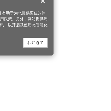
关闭
，并有助于为您提供更佳的体
 使用政策。另外，网站提供周
讯，以开启及使用此智慧化
我知道了
在这里找到我们
330206 桃园市桃
电话：(03)332-210