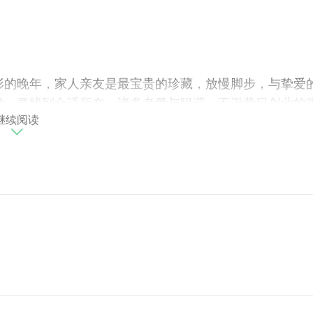
形的晚年，家人亲友是最宝贵的珍藏，放慢脚步，与挚爱
难，要找到合适所在，诸多考量与阻滞，不逊昔日创业的
继续阅读
然开扬、往返交通要快要多，家人朋友圈成员就更易於来
喧」的静谧，踏遍北台湾，几经波折，就在林口的热闹商
的垂暮沉沉，高级饭店的欢快华丽，才是该有的氛围，但
更胜於家，才是该保有的纯净，配色清雅，格局方正，动
天光相伴的空间更通透，窝在房里也不无聊。开放式的公
调沉稳暖心、木作触手温润，抛开老套而制式的画作，穿
洞天之美的宅邸。