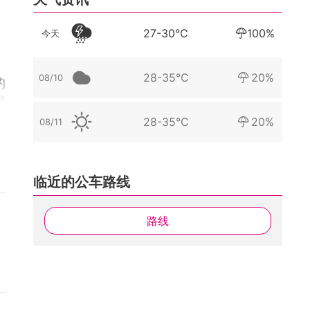
27-30°C
100%
今天
28-35°C
20%
08/10
的
艰
28-35°C
20%
08/11
圈
临近的公车路线
浮
线
路线
共
行