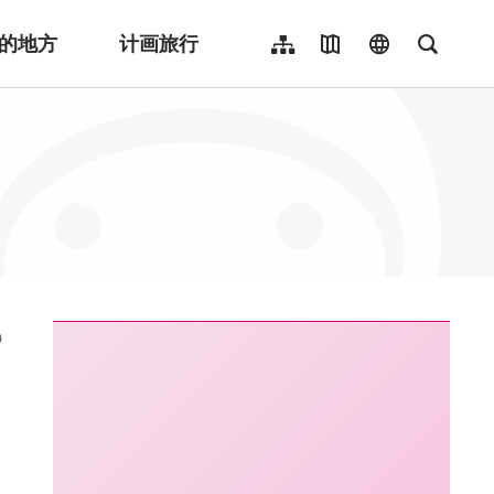
的地方
计画旅行
网站导览
地图导览
language
全文检
繁體中文
English
日本語
한국어
Indonesia
ไทย
Người việt nam
:::