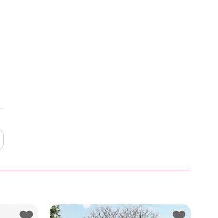
处
时
雅