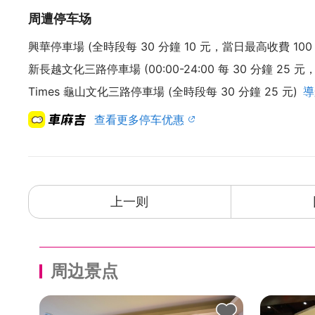
2020 年初，前所未有的疫情横扫全球，我们习
周遭停车场
的时光，压力或许更严峻，随手可得的小确幸，将
来个小旅行，给自己调匀呼吸的机会，这个绿洲虽
興華停車場 (全時段每 30 分鐘 10 元，當日最高收費 100 
窗，於是，在几经思考後，我们决定将悦徕馆 JOY
新長越文化三路停車場 (00:00-24:00 每 30 分鐘 25 元
宅邸风(Sophisticated Residence Sty
Times 龜山文化三路停車場 (全時段每 30 分鐘 25 元)
導
查看更多停车优惠
上一则
周边景点