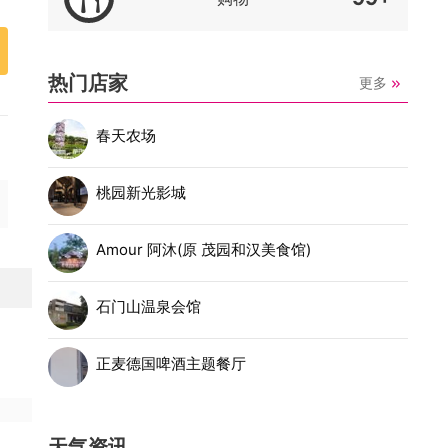
热门店家
更多
春天农场
桃园新光影城
Amour 阿沐(原 茂园和汉美食馆)
石门山温泉会馆
正麦德国啤酒主题餐厅
天气资讯