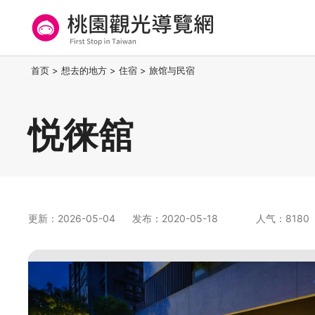
跳
到
主
要
桃园观光导览网
:::
首页
>
想去的地方
>
住宿
>
旅馆与民宿
内
容
区
悦徕舘
块
更新：2026-05-04
发布：2020-05-18
人气：8180