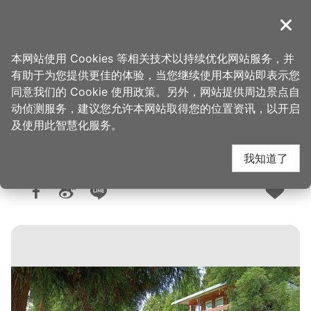
跳
到
導覽
关闭
主
桃园观光导览网
首页
>
想去的地方
>
住宿
>
旅馆与民宿
要
本网站使用 Cookies 等相关技术以持续优化网站服务，并
内
有助于为您提供更佳的体验，当您继续使用本网站即表示您
容
同意我们的 Cookie 使用政策。另外，网站提供周边景点自
云顶．观云雅筑
区
动侦测服务，建议您允许本网站取得您的位置资讯，以开启
块
及使用此智慧化服务。
我知道了
人气：4689
更新：2025-09-09
发布：2020-07-03