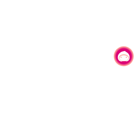
有事问小桃，一起游桃园
|
330206 桃园市桃园区县府路1号
电话：(03)332-2101#6209