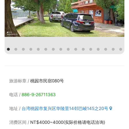
旅游标章
桃园市民宿080号
电话
886-9-26711363
地址
台湾桃园市复兴区华陵里14邻巴崚145之20号
消费区间
NT$4000~4000(实际价格请电话洽询)