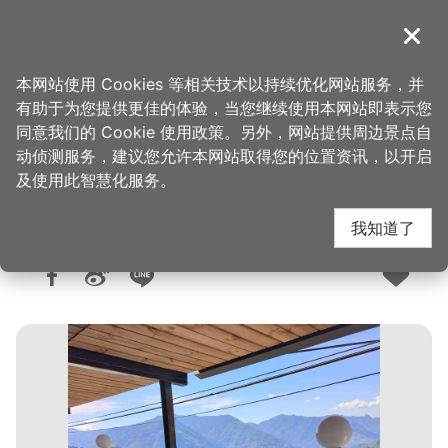
跳
到
導覽
关闭
主
桃园观光导览网
首页
>
想去的地方
>
住宿
>
旅馆与民宿
要
本网站使用 Cookies 等相关技术以持续优化网站服务，并
内
有助于为您提供更佳的体验，当您继续使用本网站即表示您
容
同意我们的 Cookie 使用政策。另外，网站提供周边景点自
陌怀宿
区
动侦测服务，建议您允许本网站取得您的位置资讯，以开启
块
及使用此智慧化服务。
我知道了
人气：5489
更新：2025-09-09
发布：2020-07-15