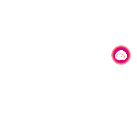
有事问小桃，一起游桃园
330206 桃园市桃园区县府路1号
电话：(03)332-2101#6209