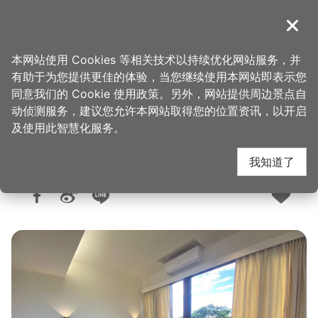
跳
到
導覽
关闭
主
桃园观光导览网
首页
>
想去的地方
>
住宿
>
旅馆与民宿
要
本网站使用 Cookies 等相关技术以持续优化网站服务，并
内
有助于为您提供更佳的体验，当您继续使用本网站即表示您
容
同意我们的 Cookie 使用政策。另外，网站提供周边景点自
乐木居河岸行馆
区
动侦测服务，建议您允许本网站取得您的位置资讯，以开启
块
及使用此智慧化服务。
我知道了
人气：6706
更新：2025-09-09
发布：2021-08-31