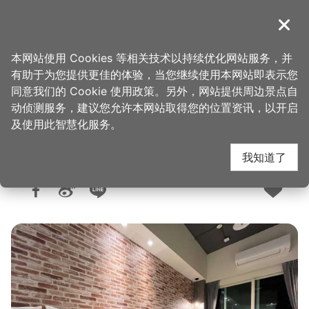
跳
到
導覽
关闭
主
桃园观光导览网
首页
>
想去的地方
>
住宿
>
旅馆与民宿
要
本网站使用 Cookies 等相关技术以持续优化网站服务，并
内
有助于为您提供更佳的体验，当您继续使用本网站即表示您
容
同意我们的 Cookie 使用政策。另外，网站提供周边景点自
宾利酒店
区
动侦测服务，建议您允许本网站取得您的位置资讯，以开启
块
及使用此智慧化服务。
我知道了
人气：3943
更新：2024-01-02
发布：2022-01-27