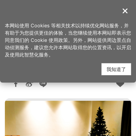
跳
到
導覽
关闭
主
桃园观光导览网
首页
>
想去的地方
>
住宿
>
旅馆与民宿
要
本网站使用 Cookies 等相关技术以持续优化网站服务，并
内
有助于为您提供更佳的体验，当您继续使用本网站即表示您
容
同意我们的 Cookie 使用政策。另外，网站提供周边景点自
草漯居
区
动侦测服务，建议您允许本网站取得您的位置资讯，以开启
块
及使用此智慧化服务。
我知道了
人气：7501
更新：2025-09-09
发布：2022-03-11