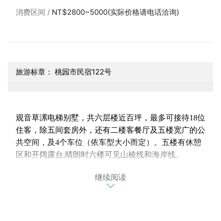
消费区间
NT$2800~5000(实际价格请电话洽询)
旅游标章： 桃园市民宿122号
观音草漯电梯别墅，共六层楼近百坪，最多可接待18位
住客，除五间套房外，还有二楼客餐厅及五楼宽广的公
共空间，及4个车位（依车型大小而定）。五楼有休憩
区和开阔露台,晴朗时六楼可见山棱线和海岸线。
继续阅读
我们提供高速无线上网，高画质有线电视频道，大金冷
暖空调，自有停车位。密码锁进出，不与房东同住。备
有洗浴用品，请自备牙刷，环保爱地球！