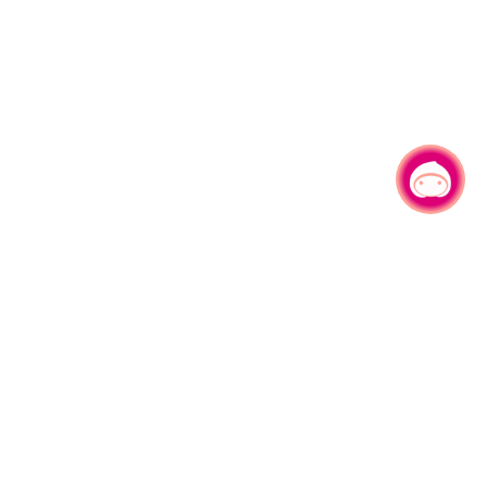
有事问小桃，一起游桃园
330206 桃园市桃园区县府路1号
电话：(03)332-2101#6209