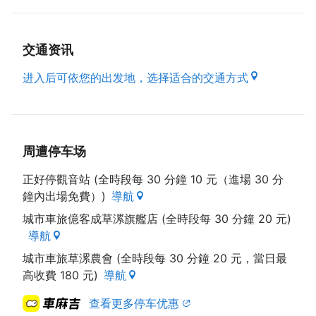
夜间十点後请降低音量。非住客请勿入内，否则视为住
客收费，如有访客需求请先行沟通，公共区有摄影机以
维彼此权益。
交通资讯
进入后可依您的出发地，选择适合的交通方式
草漯隶属观音区的一里，是个小而美的地方
。整个闹区范围不大，但应有尽有。我们的位置在闹区
旁的住宅区内，闹中取静、机能便利。
步行3分钟至便利商店，4分钟至垒球场运动公园，7分
周遭停车场
钟至天幕篮球场。
开车8分钟至白千层林道，10分钟至草漯沙丘，20分钟
正好停觀音站 (全時段每 30 分鐘 10 元（進場 30 分
至藻礁生态区、青埔 X PARK、华泰outlet、永安渔
鐘內出場免費）)
導航
港、竹围渔港、桃园国际机场。
城市車旅億客成草漯旗艦店 (全時段每 30 分鐘 20 元)
導航
城市車旅草漯農會 (全時段每 30 分鐘 20 元，當日最
高收費 180 元)
導航
查看更多停车优惠